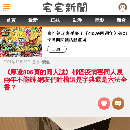
首頁
最新
正妹
動漫
電影
新奇
2021年12月30日 發表 :
鯛魚
《厚達806頁的同人誌》都怪疫情害同人展
兩年不能辦 網友們吐槽這是字典還是六法全
書？