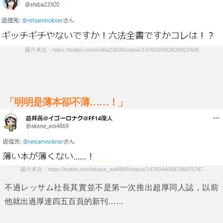
圖片來自：https://twitter.com/shiba23500/status/1476030463638929409
「明明是薄本卻不薄……！」
圖片來自：https://twitter.com/akane_aoi4869/status/1476044068706975747
不過
レッサム社長
其實並不是第一次推出超厚同人誌，以前
他就出過厚達四五百頁的新刊……