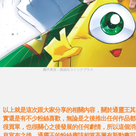
圖片來自：講談社コミックプラス
以上就是這次跟大家分享的相關內容，關於通靈王其
實還是有不少粉絲喜歡，無論是之後推出任何作品都
很買單，也很關心之後發展的任何劇情，所以這個消
息宣布之後，通靈王的粉絲應該相當高興有新動畫可