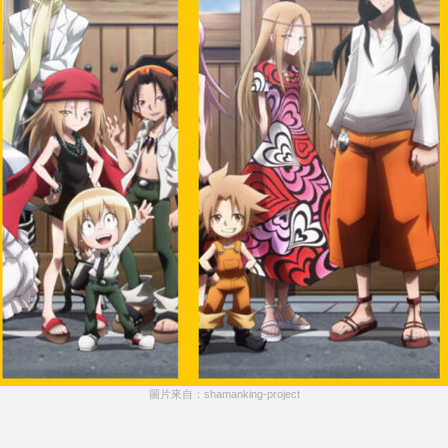
圖片來自：shamanking-project