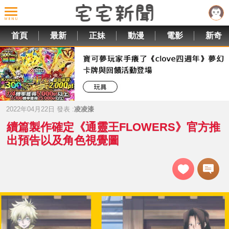
首頁
最新
正妹
動漫
電影
新奇
2022年04月22日 發表 :
凌凌漆
續篇製作確定《通靈王FLOWERS》官方推
出預告以及角色視覺圖