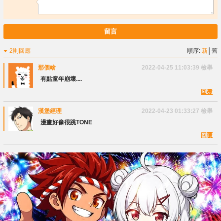
留言
2則回應
順序:
新
│
舊
那個啥
2022-04-25 11:03:39
檢舉
有點童年崩壞....
回覆
漢堡經理
2022-04-23 01:33:27
檢舉
漫畫好像很跳TONE
回覆