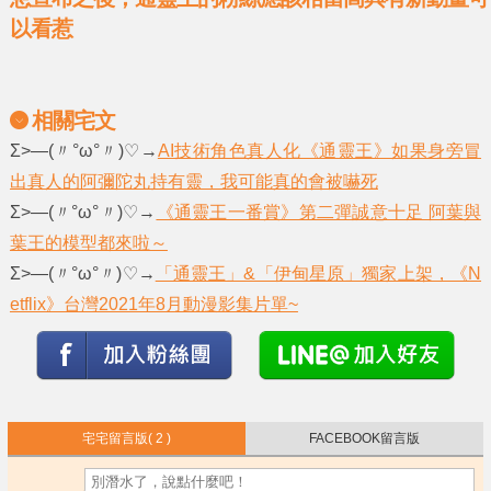
以看惹
相關宅文
Σ>―(〃°ω°〃)♡→
AI技術角色真人化《通靈王》如果身旁冒
出真人的阿彌陀丸持有靈，我可能真的會被嚇死
Σ>―(〃°ω°〃)♡→
《通靈王一番賞》第二彈誠意十足 阿葉與
葉王的模型都來啦～
Σ>―(〃°ω°〃)♡→
「通靈王」&「伊甸星原」獨家上架，《N
etflix》台灣2021年8月動漫影集片單~
宅宅留言版
( 2 )
FACEBOOK留言版