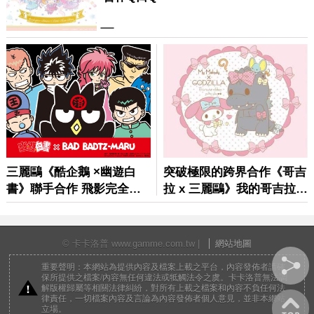
© 卡卡洛普 www.gamme.com.tw |
網站地圖
重要聲明：本網站為提供內容及檔案上載之平台，內容發佈者請確
保所提供之檔案/內容無任何違法或牴觸法令之虞。卡卡洛普無法調
解版權歸屬等相關法律糾紛，對所有上載之檔案和內容不負任何法
律責任，一切檔案內容及言論為內容發佈者個人意見，並非本網站
立場。