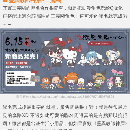
其實三麗鷗的聯名合作很簡單，就是把動漫角色都給Q版化，
再搭配上適合該屬性的三麗鷗角色！這可愛的聯名就完成啦
～～
圖片來自：https://twitter.com/kodutumi/status/1519997674350870528
聯名完成後最重要的就是，販售周邊啦！對！就是往常最常
見的套路XD 不過如此可愛的聯名周邊真的是有點難以抗拒
啊！雖然都是出些生活小用品，但如果喜歡《
靈異教師神眉×