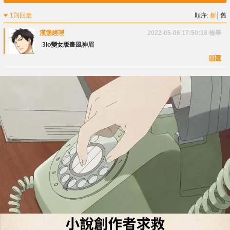
1則回應
順序:
新
│
舊
漢堡經理
2022-05-06 17:50:18
檢舉
3lo變女版畫風神眉
回覆