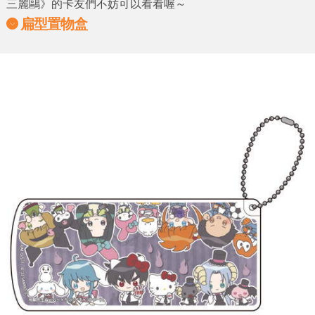
三麗鷗
》的卡友們不妨可以看看喔～
扁型置物盒