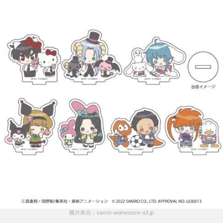
圖片來自：sanrio-animestore-a3.jp