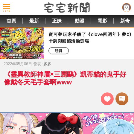
首頁
最新
正妹
動漫
電影
新奇
2022年05月06日 發表 :
多多
《靈異教師神眉×三麗鷗》凱蒂貓的鬼手好
像戴冬天毛手套啊www