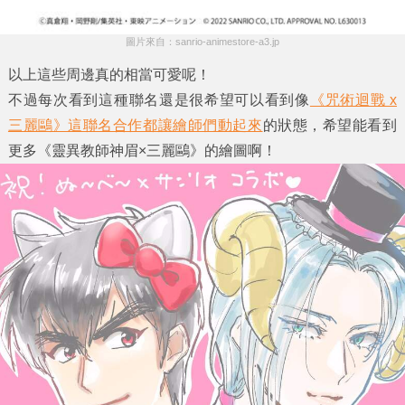
圖片來自：sanrio-animestore-a3.jp
以上這些周邊真的相當可愛呢！
不過每次看到這種聯名還是很希望可以看到像
《咒術迴戰 x
三麗鷗》這聯名合作都讓繪師們動起來
的狀態，希望能看到
更多《
靈異教師神眉×三麗鷗
》的繪圖啊！