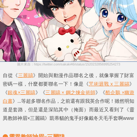
圖片來自：https://twitter.com/sakaki46/status/1520232856995254273
自從《
三麗鷗
》開始與動漫作品聯名之後，就像掌握了財富
密碼一樣，什麼都要聯名一下！像是《
咒術迴戰 x 三麗鷗
》
《
銀魂×三麗鷗
》《
三麗鷗 × 鋼之煉金術師
》《
酷企鵝 ×幽遊
白書
》...等超多聯名作品，之前還有跟我英合作呢！雖然明知
道是套路，但是還是深陷其中（掩面）而最近又看到了《
靈
異教師神眉×三麗鷗
》凱蒂貓的鬼手好像戴冬天毛手套啊www
靈異教師神眉×三麗鷗