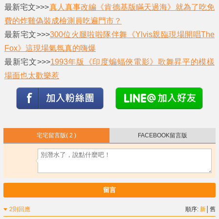
最新宅文>>>
真人真事改編《肯德基版瞞天過海》就為了吃免
費的炸雞偽裝成檢測員吃遍門市？
最新宅文>>>
300位火腿啦啦隊伴舞《Ylvis親臨現場開唱The
Fox》這現場氣氛真的嗨爆
最新宅文>>>
1993年版《印度蝙蝠俠電影》歌舞昇平的模樣
場面也太歡樂惹
宅宅留言版
( 2 )
FACEBOOK留言版
留言
2則回應
順序:
新
│
舊