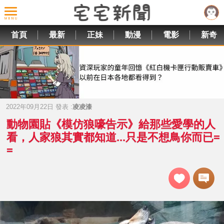
首頁
最新
正妹
動漫
電影
新奇
2022年09月22日 發表 :
凌凌漆
動物園貼《模仿狼嚎告示》給那些愛學的人
看，人家狼其實都知道...只是不想鳥你而已=
=