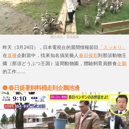
圖片來自：電視截圖
昨天（3月24日），日本電視台的晨間情報節目
「スッキリ」
在
直播
企劃當中，找來知名搞笑藝人
春日俊彰
到
那須動物王
國
（那須どうぶつ王国）這間動物園，體驗飼育員餵食
企鵝
的工作……
春日提著飼料桶走到企鵝池邊