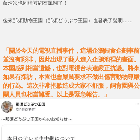
藤浩次
也同樣被網友罵翻了！
後來
那須動物王國
（那須どうぶつ王国）也發表了聲明……
「關於今天的電視直播事件，這場企鵝餵食企劃事前
並沒有彩排，因此出現了藝人進入企鵝池裡的畫面。
本園感到相當遺憾，也對電視台表達嚴正抗議。將來
如果有採訪，本園也會嚴厲要求不做出傷害動物尊嚴
的行為。這次非常抱歉造成大家不舒服，飼育園與公
關人員也相當難受。以上是緊急報告。」