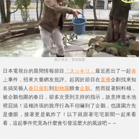
圖片來自：電視截圖
日本電視台的晨間情報節目
「スッキリ」
最近惹出了一起
炎
上
事件，招來大量網友批評。起因於節目在
直播
企劃找來知
名搞笑藝人
春日俊彰
到
動物園
餵食
企鵝
。然而提著飼料桶，
被企鵝包圍的
春日
，卻多次受到主持的指示，故意摔進水池
裡惡搞！這種誇張的脫序行為不但嚇到了企鵝，也讓園方先
是傻眼，接著更是氣炸了！以下就跟著
宅宅新聞
一起來看
看，這起事件究竟為什麼會引發這麼大的風波吧～～