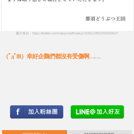
圖片來自：https://twitter.com/nakprstaff/status/1639123551092609027
（ﾟдﾟlll）幸好企鵝們都沒有受傷啊……