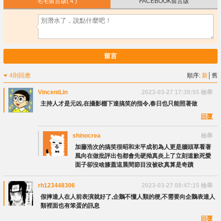
宅宅留言版
( 4 )
FACEBOOK留言版
留言
4則回應
順序:
新
│
舊
VincentLin
2023-03-27 17:39:55
檢舉
主持人才是元凶,在攝影棚下達搞笑的指令,春日也只能照著做
回覆
shinocrea
檢舉
加藤浩次的搞笑很昭和末平成初為人更是牆頭草看著
風向在做批評出包都會先硬拗真炎上了立刻道歉死愛
面子卻沒啥膝蓋這晨間節目沒被砍真算是奇蹟
rh123448306
2023-03-27 08:47:15
檢舉
假摔達人在人前表演就好了,企鵝不懂人類的梗,不需要向企鵝表達人
類裡面也有笨蛋的訊息
回覆