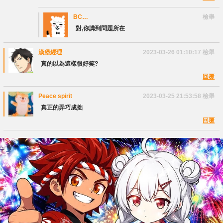
BC
檢舉
Tinymelody
對,你講到問題所在
漢堡經理
2023-03-26 01:10:17
檢舉
真的以為這樣很好笑?
回覆
Peace spirit
2023-03-25 21:53:58
檢舉
真正的弄巧成拙
回覆