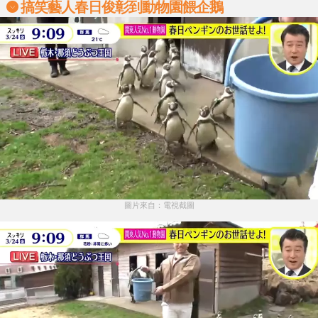
搞笑藝人春日俊彰到動物園餵企鵝
圖片來自：電視截圖