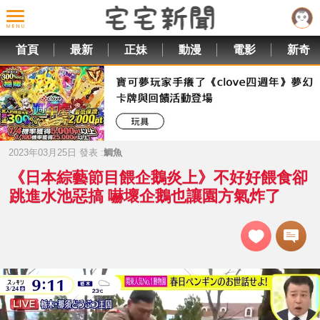
首頁
最新
正妹
動漫
電影
新奇
2023年03月25日 發表 :
鯛魚
《日本綜藝節目餵企鵝炎上》不好好餵食卻
跳進水池惡搞 嚇壞企鵝也讓園方氣炸了