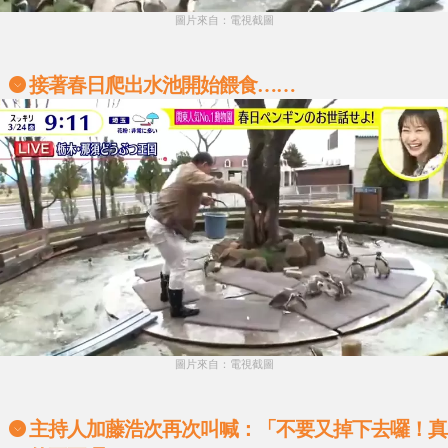
圖片來自：電視截圖
接著春日爬出水池開始餵食……
圖片來自：電視截圖
主持人加藤浩次再次叫喊：「不要又掉下去囉！真