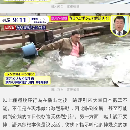
圖片來自：電視截圖
圖片來自：電視截圖
以上種種脫序行為在播出之後，隨即引來大量日本觀眾不
滿。不但是在現場做出激烈舉動，因此嚇到企鵝，甚至可能
傷到企鵝的
春日俊彰
遭受猛烈批評。另一方面，嘴上說不要
摔，語氣卻根本像是說反話，彷彿下指示叫他多摔幾次的
加