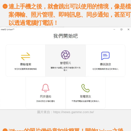
連上手機之後，就會跳出可以使用的情境，像是檔
案傳輸、照片管理、即時訊息、同步通知，甚至可
以透過電腦打電話！
圖片來自：https://news.gamme.com.tw/
iPhone
的照片備份竟如此簡單！開啟
Unison
之後，