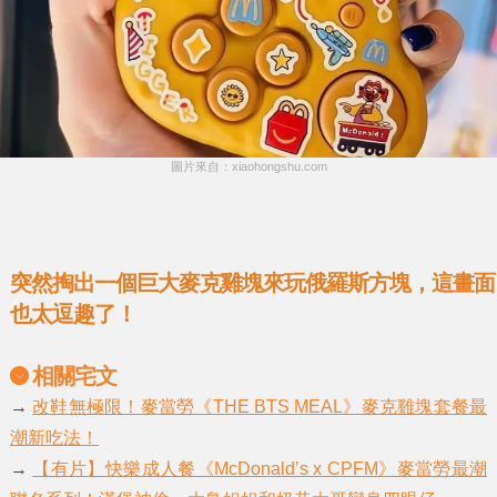
圖片來自：xiaohongshu.com
突然掏出一個巨大麥克雞塊來玩俄羅斯方塊，這畫面
也太逗趣了！
相關宅文
→
改鞋無極限！麥當勞《THE BTS MEAL》麥克雞塊套餐最
潮新吃法！
→
【有片】快樂成人餐《McDonald’s x CPFM》麥當勞最潮