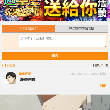
宅宅留言版
( 1 )
FACEBOOK留言版
留言
1則回應
順序:
新
│
舊
漢堡經理
2023-06-30 14:40:12
檢舉
魔術雞塊機
回覆