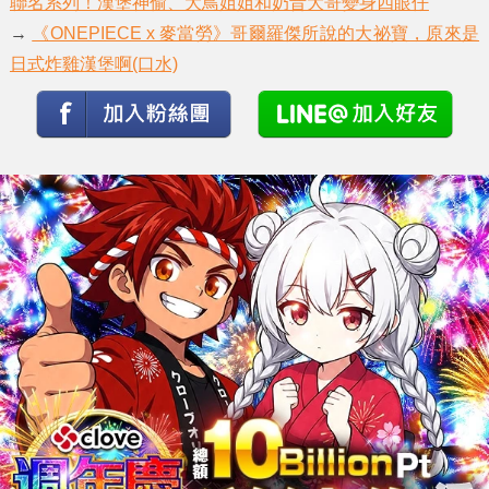
聯名系列！漢堡神偷、大鳥姐姐和奶昔大哥變身四眼仔
→
《ONEPIECE x 麥當勞》哥爾羅傑所說的大祕寶，原來是
日式炸雞漢堡啊(口水)