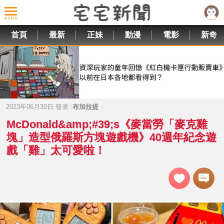
首頁
最新
正妹
動漫
電影
新奇
2023年06月30日 發表 :
布加拉提
McDonald&amp;#39;s《麥當勞「麥克雞
塊」造型俄羅斯方塊遊戲機》40週年紀念遊
戲「雞」太可愛啦！