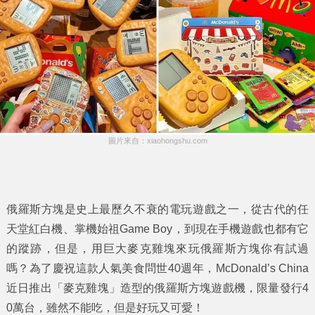
圖片來自：xiaohongshu.com
俄羅斯方塊是史上最歷久不衰的電玩遊戲之一，從古代的任
天堂紅白機、掌機始祖Game Boy，到現在手機遊戲也都有它
的蹤跡，但是，用巨大麥克雞塊來玩俄羅斯方塊你有試過
嗎？為了慶祝這款人氣美食問世40週年，McDonald’s China
近日推出「麥克雞塊」造型的俄羅斯方塊遊戲機，限量發行4
0萬台，雖然不能吃，但是好玩又可愛！