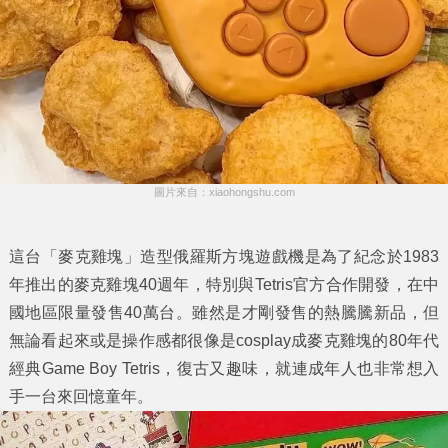
圖片來自：xiaohongshu.com
這台「麥克雞塊」造型俄羅斯方塊遊戲機是為了紀念於1983
年推出的麥克雞塊40週年，特別與Tetris官方合作開發，在中
國地區限量發售40萬台。雖然是才剛發售的熱騰騰新品，但
無論看起來或是操作感都很像是cosplay成麥克雞塊的80年代
經典Game Boy Tetris，復古又趣味，就連成年人也非常想入
手一台來回憶童年。