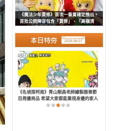
《魔法少年賈修》首次一番賞確定推出。
首批公開陣容包含「賈修」、「高嶺清
人」、「巴爾可」以及「凱喬美」模型
2026.08.07