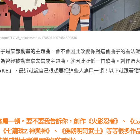
.com/FLOW_official/status/1705914907454320836
曲子是
某部動畫的主題曲
，會不會因此改變你對這首曲子的看法
因為曾經被動畫拿去當成主題曲，就因此貶低一首歌曲。創作過
AKE」
，最近就說自己很想要把這些人痛扁一頓！以下就跟著
宅
扁一頓。要不要我告訴你，創作《火影忍者》、《Cod
》、《七龍珠Z 神與神》、《佛朗明哥武士》等等很多作