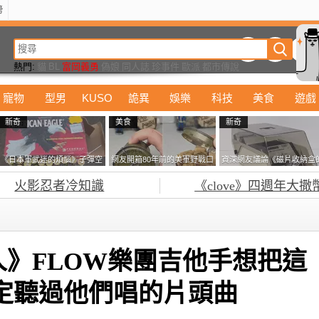
榜
動漫
美食
詭異
娛樂
汽車
電影
遊戲
設計
玩具
潮流
精華
熱門:
貓
BL
富岡義勇
偽娘
同人誌
珍事件
歐派
都市傳說
寵物
型男
KUSO
詭異
娛樂
科技
美食
遊戲
新奇
美食
新奇
《日本軍武迷的煩惱》子彈空
網友開箱80年前的美軍野戰口
資深網友議論《磁片收納盒
盒在日本超級貴 美國網友直
糧 罐頭本身保存良好，但裡
鎖有什麼用》想偷的話整盒
火影忍者冷知識
《clove》四週年大撒
接一大箱寄給他了
面的味道...
走不就好了嗎？
》FLOW樂團吉他手想把這
定聽過他們唱的片頭曲