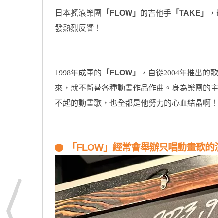
日本搖滾樂團
「FLOW」
的吉他手
「TAKE」
，
發熱烈反響！
1998年成軍的
「FLOW」
，自從2004年推出的
來，就不斷替各種動畫作品作曲。身為樂團的
不起的動畫歌，也全都是他努力的心血結晶啊
「FLOW」經常會舉辦只唱動畫歌的