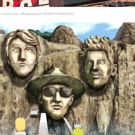
.com/FLOW_official/status/1705452472545038755