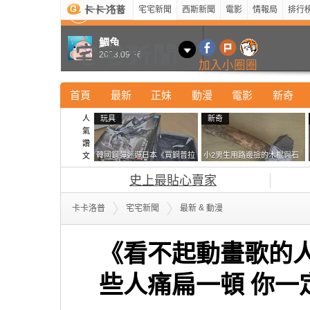
宅宅新聞
西斯新聞
電影
情報局
排行
最新
新奇
正妹
寵物
型男
Kuso
科技
鯛魚
2023.09.26
加入小圈圈
首頁
最新
正妹
動漫
電影
新奇
人
玩具
新奇
氣
讚
韓國鋼彈迷遊日本《買鋼普拉
小2男生用路邊撿的木棍與石
文
塞不進行李箱》網友們集思廣
頭做成了《石斧》馬麻打開書
史上最貼心賣家
益提供解方了……
包嚇一跳怎麼會有這種東
西！？
&
卡卡洛普
宅宅新聞
最新
動漫
《看不起動畫歌的人
些人痛扁一頓 你一