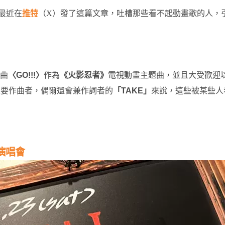
最近在
推特
（X）發了這篇文章，吐槽那些看不起動畫歌的人，
歌曲
〈GO!!!〉
作為
《火影忍者》
電視動畫主題曲，並且大受歡迎
主要作曲者，偶爾還會兼作詞者的
「TAKE」
來說，這些被某些人
！
演唱會