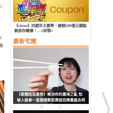
引
《clove》四週年大撒幣，總額100億日圓點
數該你賺爆！…<詳情>
以
最新宅聞
看
《素麵造型髮梳》解決你的瀏海之亂 怕
被人誤會一直撥頭髮就靠這招掩蓋過去吧
(笑)
廣告