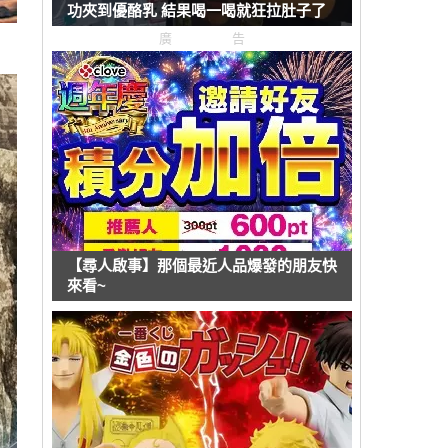
功夾到優酪乳 結果喝一喝就狂拉肚子了
廣告
【尋人啟事】那個最近人品爆發的朋友快
來看~