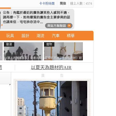
卡卡粉絲團
简体
線上人數：4574
玩具
設計
潮流
汽車
精華
動漫
寵物
的
《獵人的揍敵客家》動畫出現
當貓咪遇到了《海豹抱枕》結
拿
的這個剪影是誰？你是不是忘
果玩了10天後，海豹一整個走
幣
以夏天為題材的AIR
記還有這號人物了
鐘笑翻網友
廣告