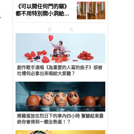
廣告
創作歌手演唱《為重要的人寫的曲子》卻被
吐槽何必拿出來唱給大家聽？
將雞蛋放在烈日下的車內四小時 實驗結果最
終你會得到一顆全熟蛋！？