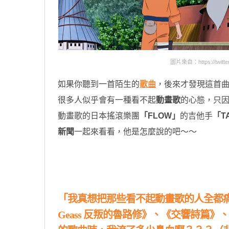
圖片來自：https://twitter
如果你聽到一首陌生的
歌曲
，後來才發現這首
很多人似乎會有一種看不起
動畫歌
的心態，只
動畫歌的日本搖滾樂團
「FLOW」
的吉他手
「T
新聞
一起來看看，他是怎麼說的吧～～
原汁原味的內容在這裡
「我真想把那些看不起動畫歌的人全都痛
Geass 反叛的魯路修》、《交響詩篇