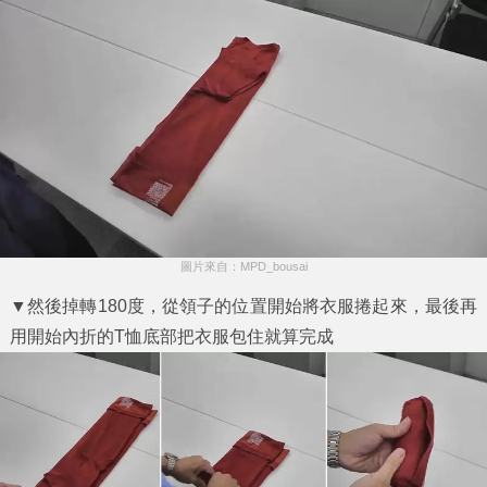
圖片來自：MPD_bousai
▼然後掉轉180度，從領子的位置開始將衣服捲起來，最後再
用開始內折的T恤底部把衣服包住就算完成