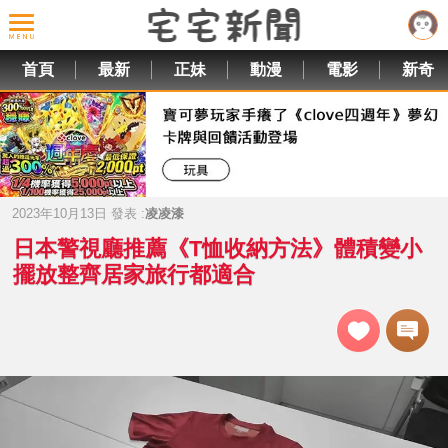
首頁
最新
正妹
動漫
電影
新奇
2023年10月13日 發表 :
凌凌漆
日本警視廳推薦《T恤收納方法》體積變小
擺放整齊居家旅行都適合