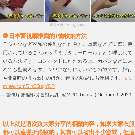
圖片來自：MPD_bousai
日本警視廳推薦的T恤收納方法
Ｔシャツなど衣類の便利なたたみ方。軍隊などで実際に使
用されていることから「ミリタリーロール」とも呼ばれて
いる方法です。コンパクトにたためる上、カバンなどに入
れても型崩れせず、シワになりにくいのも特徴です。旅行
や非常時の持ち出しのほか、普段の収納にも便利です。
pic.
twitter.com/5IhS5uqVDP
— 警視庁警備部災害対策課 (@MPD_bousai)
October 9, 2023
以上就是這次跟大家分享的相關內容，如果大家衣服
都可以這樣折跟收納，其實可以省出不少空間，但這