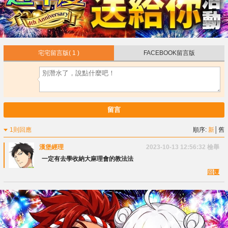
宅宅留言版
( 1 )
FACEBOOK留言版
留言
1則回應
順序:
新
│
舊
漢堡經理
2023-10-13 12:56:32
檢舉
一定有去學收納大麻理會的教法法
回覆