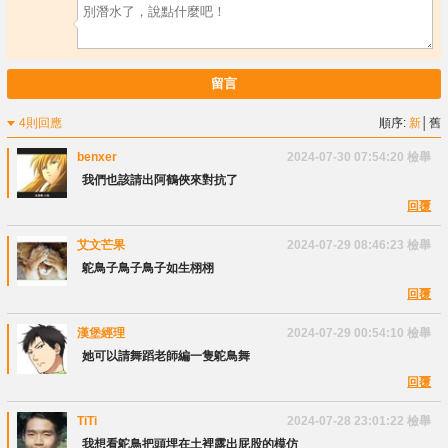
留言
4則回應
順序:
新
│
舊
benxer
2024-07-30 07:54:20
檢舉
我們也該請出阿鶴俠來對抗了
回覆
艾文芒果
2024-07-29 08:46:23
檢舉
鴕鳥子鳥子鳥子如生栩栩
回覆
漢堡經理
2024-07-29 00:54:10
檢舉
她可以請舞蹈老師編一隻鴕鳥舞
回覆
TiTi
2024-07-28 23:01:22
檢舉
我想看鴕鳥把頭埋在土裡露出屁股的模仿