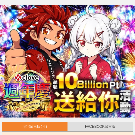
宅宅留言版
( 4 )
FACEBOOK留言版