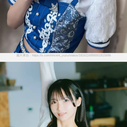
圖片來自：https://x.com/rincent_yuzu/status/1816116956501815696