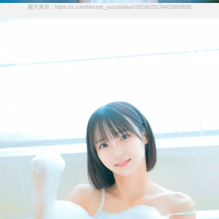
圖片來自：https://x.com/rincent_yuzu/status/1816625124419993658