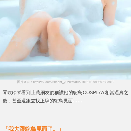
圖片來自：https://x.com/rincent_yuzu/status/1816112999507308912
琴吹ゆず
看到上萬網友們稱讚她的
鴕鳥COSPLAY
相當逼真之
後，甚至還跑去找正牌的鴕鳥見面……
「我去跟鴕鳥見面了。」