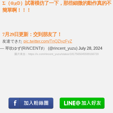
Σ（⊙д⊙）試著模仿了一下，那些細微的動作真的不
簡單啊！！！
7月29日更新：交到朋友了！
友達できた
pic.twitter.com/TnQZlyzFyZ
— 琴吹ゆず(RiNCENT♯） (@rincent_yuzu)
July 28, 2024
圖片來自：https://x.com/rincent_yuzu/status/1817565045599166720