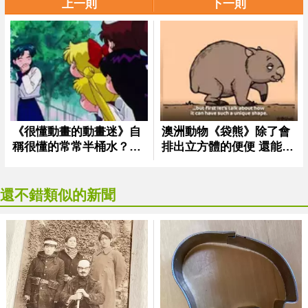
上一則
下一則
還不錯類似的新聞