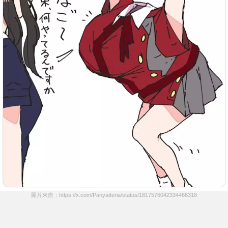
圖片來自：https://x.com/Panyatteria/status/1817576042334466318