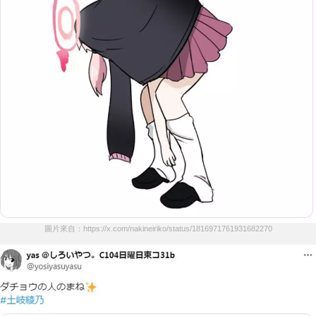
圖片來自：https://x.com/nakineiriko/status/1816971761931682270