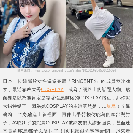
圖片來自：https://x.com/rincent_yuzu/status/1816116956501815696
日本一位隸屬於女性偶像團體
「RiNCENT♯」
的成員
琴吹ゆ
ず
，最近靠著大秀
COSPLAY
，成為了網路上的話題人物。然
而要是以為她肯定是靠著性感風格的
COSPLAY
爆紅，那你就
大錯特錯了。因為她
COSPLAY
的主題竟然是……
鴕鳥
！？靠
著將上半身縮進上衣裡面，再伸出手臂模仿鴕鳥的頭部與脖
子，
琴吹ゆず
的
鴕鳥COSPLAY
被網友們大讚超逼真，甚至連
真實的鴕鳥都予以認同了！以下就跟著
宅宅新聞
一起來看