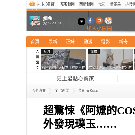
宅宅新聞
西斯新聞
電影
情報局
排行
最新
新奇
正妹
寵物
型男
Kuso
科技
鯛魚
2016.05.08
加入小圈圈
首頁
最新
正妹
動漫
電影
新奇
人
玩具
寵物
氣
讚
韓國鋼彈迷遊日本《買鋼普拉
當貓咪遇到了《海豹抱枕》結
文
塞不進行李箱》網友們集思廣
果玩了10天後，海豹一整個走
史上最貼心賣家
益提供解方了……
鐘笑翻網友
&
卡卡洛普
宅宅新聞
最新
Kuso
超驚悚《阿嬤的CO
外發現璞玉……