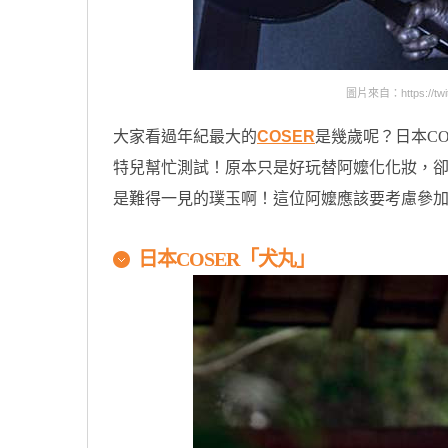
圖片來自：https://twitt
大家看過年紀最大的
COSER
是幾歲呢？日本CO
特兒幫忙測試！原本只是好玩替阿嬤化化妝，卻
是難得一見的璞玉啊！這位阿嬤應該要考慮參
日本COSER「
犬丸」