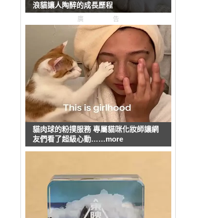
浪貓讓人陶醉的成長歷程
廣告
貓肉球的粉撲服務 專屬貓咪化妝師讓網
友們看了超級心動……more