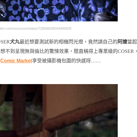
er.com/sssssoso/status/728566628334460929
SER
犬丸
最近想要測試新的相機閃光燈，竟然請自己的
阿嬤
當起
想不到呈現無與倫比的驚悚效果，簡直稱得上專業級的COSER
加
Comic Market
享受被攝影機包圍的快感呀……