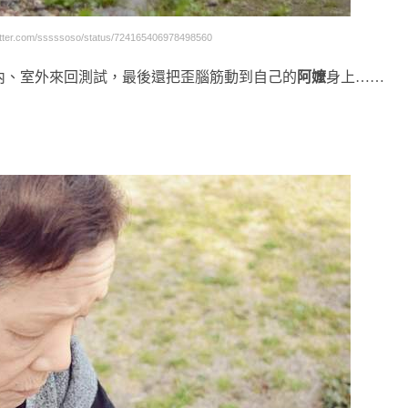
er.com/sssssoso/status/724165406978498560
內、室外來回測試，最後還把歪腦筋動到自己的
阿嬤
身上……