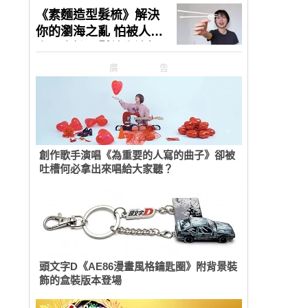
廣告
創作歌手演唱《為重要的人寫的曲子》卻被
吐槽何必拿出來唱給大家聽？
頭文字D《AE86漫畫風格鑰匙圈》附背景裝
飾的盒裝版本登場