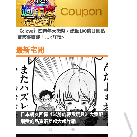
《clove》四週年大撒幣，總額100億日圓點
數該你賺爆！…<詳情>
最新宅聞
日本網友回憶《以前的轉蛋玩具》大獎跟
爛獎的品質落差超大超詐騙
廣告