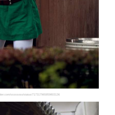
er.com/sssssoso/status/717317965859803136