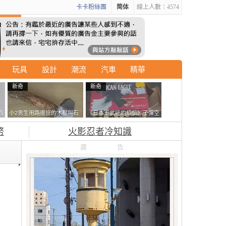
卡卡粉絲團
简体
線上人數：4574
玩具
設計
潮流
汽車
精華
新奇
新奇
的
小2男生用路邊撿的木棍與石
《日本軍武迷的煩惱》子彈空
拿
頭做成了《石斧》馬麻打開書
盒在日本超級貴 美國網友直
幣
火影忍者冷知識
包嚇一跳怎麼會有這種東
接一大箱寄給他了
西！？
廣告