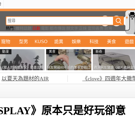
榜
動漫
美食
詭異
娛樂
汽車
電影
遊戲
設計
玩具
潮流
精華
熱門:
推特話題
日劇
電影
都市傳說
顏文字
正妹
富岡義勇
台灣
寵物
型男
KUSO
詭異
娛樂
科技
美食
遊戲
動漫
美食
新奇
《獵人的揍敵客家》動畫出現
網友開箱80年前的美軍野戰口
資深網友議論《磁片收納盒
的這個剪影是誰？你是不是忘
糧 罐頭本身保存良好，但裡
鎖有什麼用》想偷的話整盒
以夏天為題材的AIR
《clove》四週年大撒
記還有這號人物了
面的味道...
走不就好了嗎？
SPLAY》原本只是好玩卻意