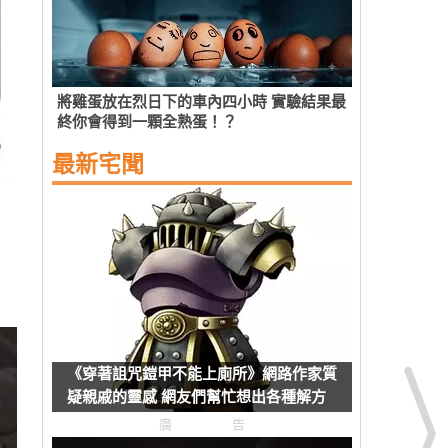
將雞蛋放在烈日下的車內四小時 實驗結果最
終你會得到一顆全熟蛋！？
最新宅聞
《穿著詛咒鎧甲不能上廁所》網路作家質
疑親戚的靈感 網友們幫忙想出各種解方
了
廣告