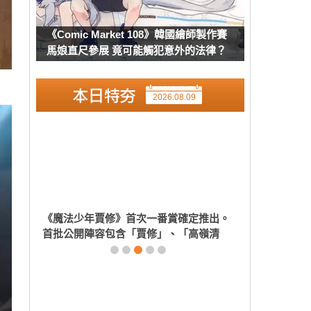
《Comic Market 108》韓國繪師製作賽
馬娘直尺參展 竟可能觸犯意外的法律？
2026.08.09