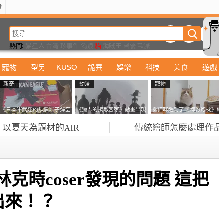
榜
動漫
美食
詭異
娛樂
汽車
電影
遊戲
設計
玩具
潮流
精華
熱門:
貓星人
台灣
珍事件
偽娘
貓
海賊王
聲優
歐派
寵物
型男
KUSO
詭異
娛樂
科技
美食
遊戲
新奇
動漫
寵物
《日本軍武迷的煩惱》子彈空
《獵人的揍敵客家》動畫出現
當貓咪遇到了《海豹抱枕》
盒在日本超級貴 美國網友直
的這個剪影是誰？你是不是忘
果玩了10天後，海豹一整個
以夏天為題材的AIR
傳統繪師怎麼處理作
接一大箱寄給他了
記還有這號人物了
鐘笑翻網友
林克時coser發現的問題 這把
出來！？