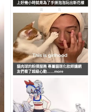
上好幾小時就是為了手搓泡泡玩出新花樣
廣告
貓肉球的粉撲服務 專屬貓咪化妝師讓網
友們看了超級心動……more