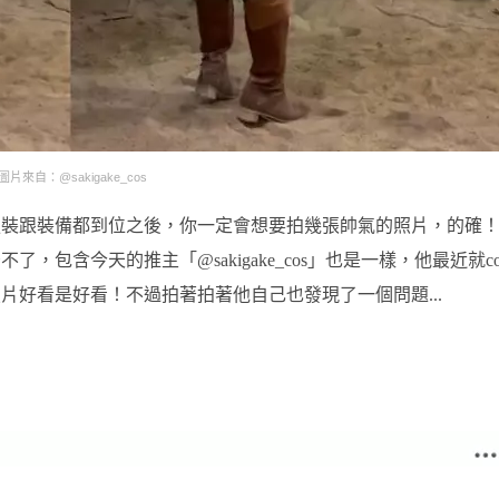
圖片來自：@sakigake_cos
服裝跟裝備都到位之後，你一定會想要拍幾張帥氣的照片，的確
了，包含今天的推主「@sakigake_cos」也是一樣，他最近就co
片好看是好看！不過拍著拍著他自己也發現了一個問題...