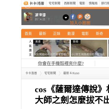
宅宅新聞
西斯新聞
電影
情報局
排行
最新
新奇
正妹
寵物
型男
Kuso
科技
凌凌漆
2024.11.13
加入小圈圈
首頁
最新
正妹
動漫
電影
新奇
人
美食
新奇
氣
讚
網友開箱80年前的美軍野戰口
小2男生用路邊撿的木棍與石
文
糧 罐頭本身保存良好，但裡
頭做成了《石斧》馬麻打開書
你會在手機殼裡夾什麼?
面的味道...
包嚇一跳怎麼會有這種東
西！？
&
卡卡洛普
宅宅新聞
最新
Kuso
cos《薩爾達傳說》
大師之劍怎麼拔不