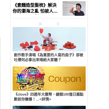
廣告
創作歌手演唱《為重要的人寫的曲子》卻被
吐槽何必拿出來唱給大家聽？
《clove》四週年大撒幣，總額100億日圓點
數該你賺爆！…<詳情>