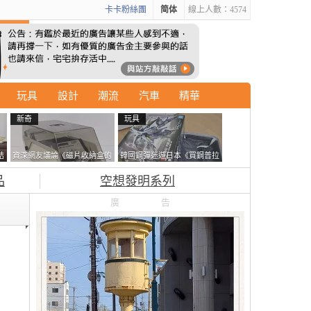
卡卡粉絲團
简体
線上人數：4574
玩具
設計
潮流
汽車
精華
新奇
玩具
結
資深網友議論《磁片收納盒的
韓國鋼彈迷遊日本《買鋼普拉
走
鎖有什麼用》想偷的話整盒拿
塞不進行李箱》網友們集思廣
品
空想發明系列
走不就好了嗎？
益提供解方了……
廣告