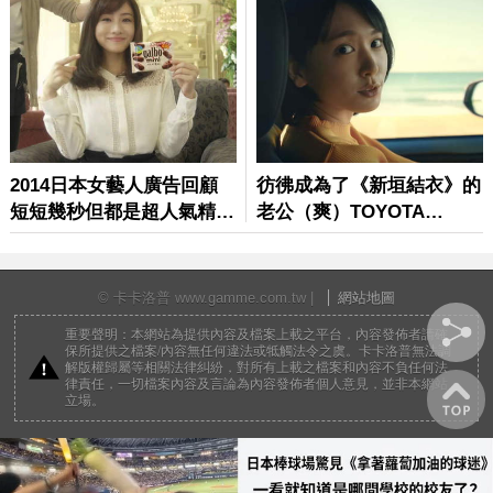
© 卡卡洛普 www.gamme.com.tw |
網站地圖
重要聲明：本網站為提供內容及檔案上載之平台，內容發佈者請確
保所提供之檔案/內容無任何違法或牴觸法令之虞。卡卡洛普無法調
解版權歸屬等相關法律糾紛，對所有上載之檔案和內容不負任何法
律責任，一切檔案內容及言論為內容發佈者個人意見，並非本網站
立場。