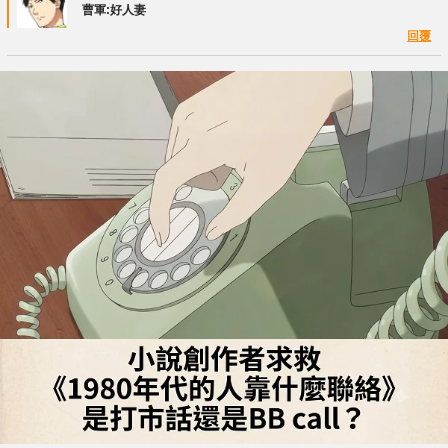
曹軍:好人妻
回覆