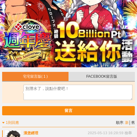
宅宅留言版
( 1 )
FACEBOOK留言版
留言
1則回應
順序:
新
│
舊
漢堡經理
2025-05-13 16:28:59
檢舉