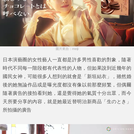
圖片來自：meiji
日本演藝圈的女性藝人一直都是許多男性喜歡的對象，隨著
時代不同每一階段都有代表性的人物，但如果說到近幾年的
國民女神，可能很多人想到的就會是「
新垣結衣
」，雖然婚
後的她無論作品或是曝光度都沒有像以前那麼頻繁，但偶爾
隨著廣告的接拍看到她，還是覺得她的氣質十分出眾，而今
天所要分享的內容，就是她最近替明治新商品「
生のとき
」
所拍攝的廣告