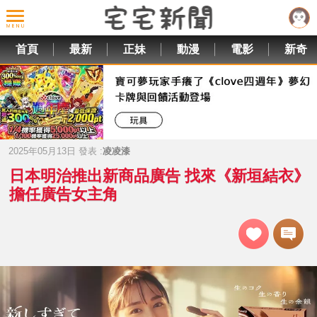
首頁
最新
正妹
動漫
電影
新奇
2025年05月13日 發表 :
凌凌漆
日本明治推出新商品廣告 找來《新垣結衣》
擔任廣告女主角