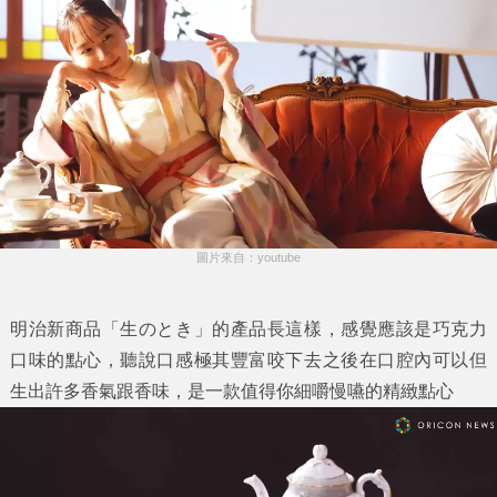
圖片來自：youtube
明治新商品「生のとき」的產品長這樣，感覺應該是巧克力
口味的點心，聽說口感極其豐富咬下去之後在口腔內可以但
生出許多香氣跟香味，是一款值得你細嚼慢嚥的精緻點心