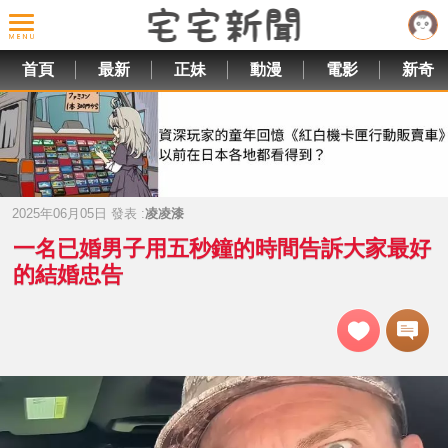
首頁
最新
正妹
動漫
電影
新奇
2025年06月05日 發表 :
凌凌漆
一名已婚男子用五秒鐘的時間告訴大家最好
的結婚忠告