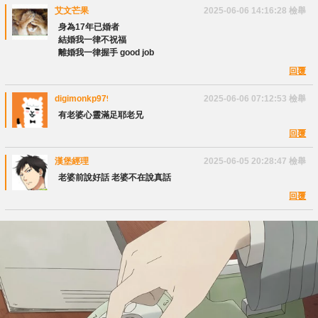
艾文芒果
2025-06-06 14:16:28
檢舉
身為17年已婚者
結婚我一律不祝福
離婚我一律握手 good job
回覆
digimonkp9799
2025-06-06 07:12:53
檢舉
有老婆心靈滿足耶老兄
回覆
漢堡經理
2025-06-05 20:28:47
檢舉
老婆前說好話 老婆不在說真話
回覆