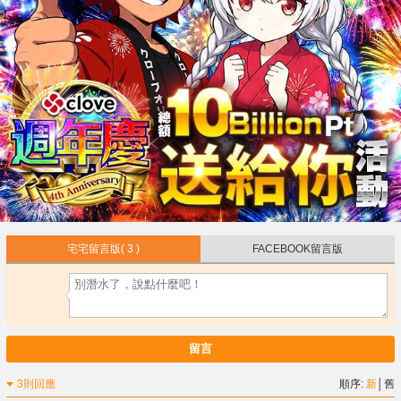
宅宅留言版
( 3 )
FACEBOOK留言版
留言
3則回應
順序:
新
│
舊