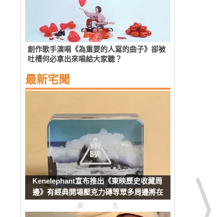
創作歌手演唱《為重要的人寫的曲子》卻被
吐槽何必拿出來唱給大家聽？
最新宅聞
Kenelephant宣布推出《東映歷史收藏周
邊》有經典開場壓克力磚等眾多周邊將在
8月下旬發售
廣告