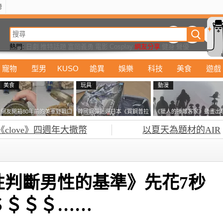
榜
動漫
美食
詭異
娛樂
汽車
電影
遊戲
設計
玩具
潮流
精華
熱門:
日劇
推特話題
富岡義勇
電影
Cosplay
網友分享
健身
聲優
寵物
型男
KUSO
詭異
娛樂
科技
美食
遊戲
美食
玩具
動漫
網友開箱80年前的美軍野戰口
韓國鋼彈迷遊日本《買鋼普拉
《獵人的揍敵客家》動畫出
糧 罐頭本身保存良好，但裡
塞不進行李箱》網友們集思廣
的這個剪影是誰？你是不是
《clove》四週年大撒幣
以夏天為題材的AIR
面的味道...
益提供解方了……
記還有這號人物了
性判斷男性的基準》先花7秒
＄＄＄＄……