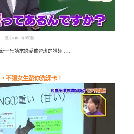
圖片來自：電視截圖
新一集請來戀愛補習班的講師……
教，不讓女生發你洗澡卡！