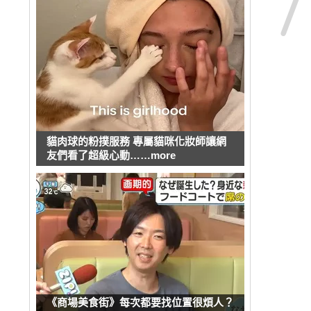
貓肉球的粉撲服務 專屬貓咪化妝師讓網
友們看了超級心動……more
《商場美食街》每次都要找位置很煩人？