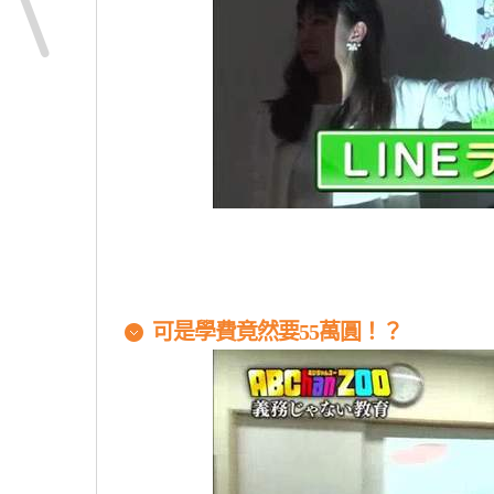
可是學費竟然要55萬圓！？