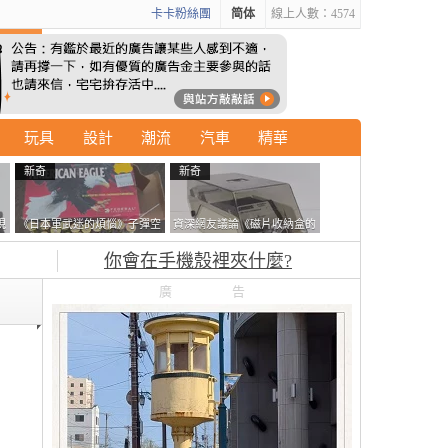
卡卡粉絲團
简体
線上人數：4574
玩具
設計
潮流
汽車
精華
新奇
新奇
現
《日本軍武迷的煩惱》子彈空
資深網友議論《磁片收納盒的
忘
盒在日本超級貴 美國網友直
鎖有什麼用》想偷的話整盒拿
你會在手機殼裡夾什麼?
接一大箱寄給他了
走不就好了嗎？
廣告