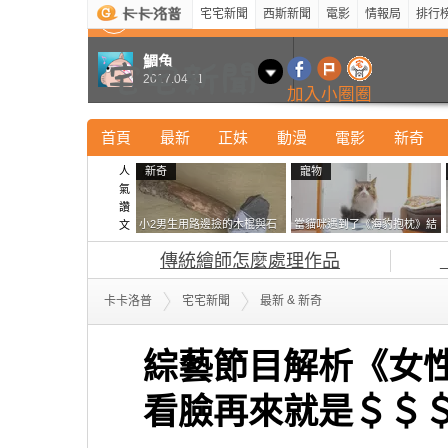
宅宅新聞
西斯新聞
電影
情報局
排行
最新
新奇
正妹
寵物
型男
Kuso
科技
鯛魚
2017.04.11
加入小圈圈
首頁
最新
正妹
動漫
電影
新奇
人
新奇
寵物
氣
讚
小2男生用路邊撿的木棍與石
當貓咪遇到了《海豹抱枕》結
文
頭做成了《石斧》馬麻打開書
果玩了10天後，海豹一整個走
傳統繪師怎麼處理作品
包嚇一跳怎麼會有這種東
鐘笑翻網友
西！？
&
卡卡洛普
宅宅新聞
最新
新奇
綜藝節目解析《女
看臉再來就是＄＄