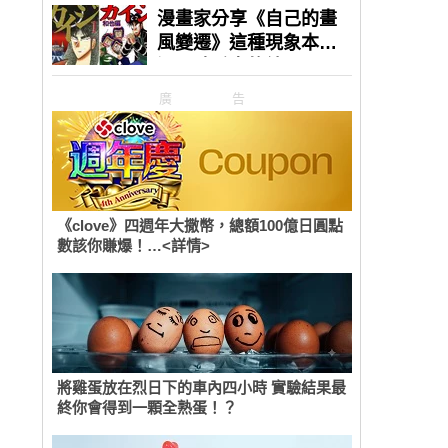
廣告
《clove》四週年大撒幣，總額100億日圓點
數該你賺爆！…<詳情>
將雞蛋放在烈日下的車內四小時 實驗結果最
終你會得到一顆全熟蛋！？