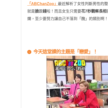
「ABChanZoo」
最近解析了女性判斷男性的整
就是
臉
跟
錢
啦！而且女生只需要
花7秒觀察長相
爛，至少要努力讓自己不落到「醜」的類別啊
原汁原味的內容在這裡
今天這堂課的主題是「戀愛」！