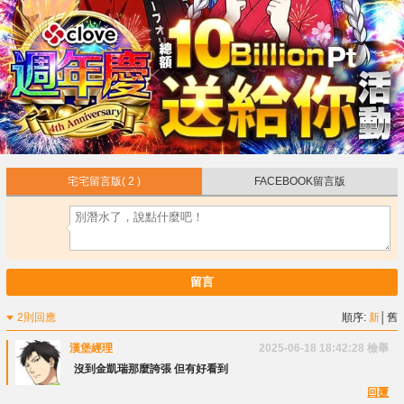
宅宅留言版
( 2 )
FACEBOOK留言版
留言
2則回應
順序:
新
│
舊
漢堡經理
2025-06-18 18:42:28
檢舉
沒到金凱瑞那麼誇張 但有好看到
回覆