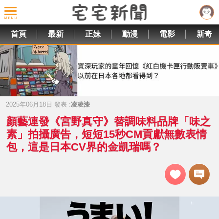
首頁
最新
正妹
動漫
電影
新奇
2025年06月18日 發表 :
凌凌漆
顏藝連發《宮野真守》替調味料品牌「味之
素」拍攝廣告，短短15秒CM貢獻無數表情
包，這是日本CV界的金凱瑞嗎？