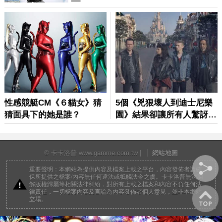
© 卡卡洛普 www.gamme.com.tw |
網站地圖
重要聲明：本網站為提供內容及檔案上載之平台，內容發佈者請確
保所提供之檔案/內容無任何違法或牴觸法令之虞。卡卡洛普無法調
解版權歸屬等相關法律糾紛，對所有上載之檔案和內容不負任何法
律責任，一切檔案內容及言論為內容發佈者個人意見，並非本網站
立場。