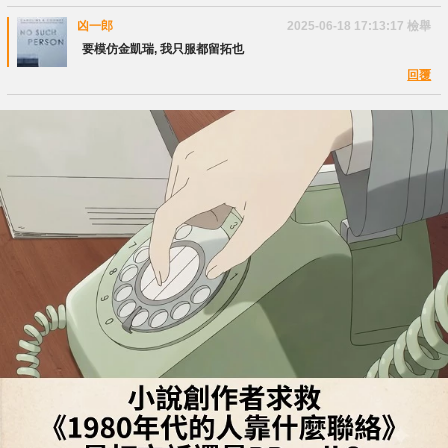
凶一郎
2025-06-18 17:13:17
檢舉
要模仿金凱瑞, 我只服都留拓也
回覆