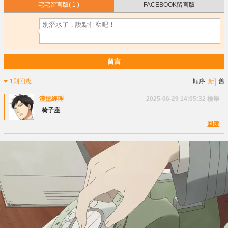
宅宅留言版
( 1 )
FACEBOOK留言版
留言
1則回應
順序:
新
│
舊
漢堡經理
2025-06-29 14:05:32
檢舉
椅子座
回覆