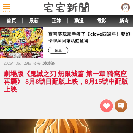
首頁
最新
正妹
動漫
電影
新奇
2025年06月29日 發表 :
凌凌漆
劇場版《鬼滅之刃 無限城篇 第一章 猗窩座
再襲》 8月8號日配版上映，8月15號中配版
上映