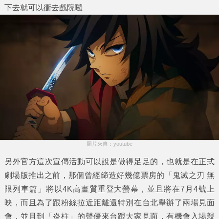
下去就可以衝去戲院囉
圖片來自：youtube
另外官方這次宣傳活動可以說是做得足足的，也就是在正式
劇場版推出之前，那個曾經締造好幾億票房的「鬼滅之刃 無
限列車篇」將以4K高畫質重登大螢幕，並且將在7月4號上
映，而且為了跟粉絲拉近距離還特別在台北舉辦了兩場見面
會，並且到「炎柱」的聲優來台跟大家見面，有機會入場親