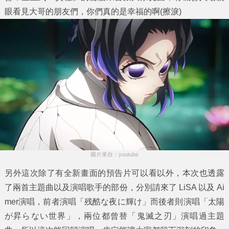
眼看見大哥的朋友們，你們真的是幸福的啊(擦淚)
圖片來自：youtube
另外這次除了有全新畫面的預告片可以看以外，本次也透露
了兩首主題曲以及演唱歌手的部份，分別請來了 LiSA 以及 Ai
mer演唱，前者演唱「残酷な夜に輝け」而後者則演唱「太陽
が昇らない世界」，兩位都曾替「鬼滅之刃」演唱過主題