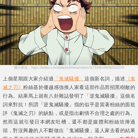
圖片來自：https://twitter.com/dailykirishima/status/1173198186082533378
上個星期跟大家介紹過
「鬼滅騷擾」
這個新名詞，描述
《鬼
滅之刃》
粉絲基於優越感強推人家看這部作品而招黑樹敵的
行為。結果馬上就有八卦雜誌發明了
「逆鬼滅騷擾」
這個名
詞來對抗！所謂
「逆鬼滅騷擾」
指的似乎是當著粉絲的面批
評
《鬼滅之刃》
的缺點，或是指出劇情不合理之處的行為。
然而這就引發日本網友吐槽，還不都是媒體和粉絲吹捧過
頭，對沒興趣的人不斷做出
「鬼滅騷擾」
逼人家去看的結果