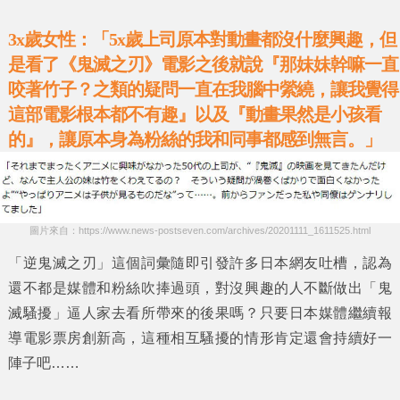
3x歲女性：「5x歲上司原本對動畫都沒什麼興趣，但
是看了《鬼滅之刃》電影之後就說『那妹妹幹嘛一直
咬著竹子？之類的疑問一直在我腦中縈繞，讓我覺得
這部電影根本都不有趣』以及『動畫果然是小孩看
的』，讓原本身為粉絲的我和同事都感到無言。」
圖片來自：https://www.news-postseven.com/archives/20201111_1611525.html
「逆鬼滅之刃」
這個詞彙隨即引發許多日本網友吐槽，認為
還不都是媒體和粉絲吹捧過頭，對沒興趣的人不斷做出
「鬼
滅騷擾」
逼人家去看所帶來的後果嗎？只要日本媒體繼續報
導電影票房創新高，這種相互騷擾的情形肯定還會持續好一
陣子吧……