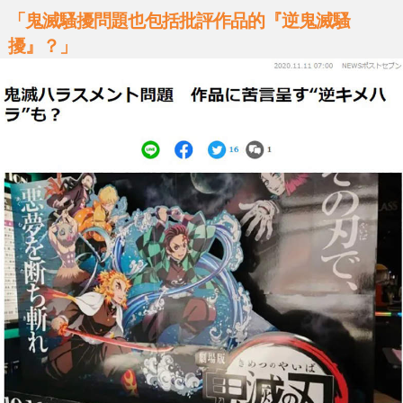
「鬼滅騷擾問題也包括批評作品的『逆鬼滅騷
擾』？」