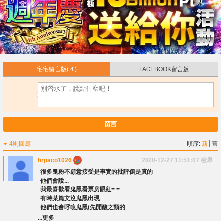
宅宅留言版
( 4 )
FACEBOOK留言版
留言
4則回應
順序:
新
│
舊
hrpaco1026
2020-12-27 11:51:07
檢舉
很多鬼粉不願意接受是事實的批評倒是真的
他們會說...
我最喜歡看鬼黑看票房眼紅= =
有時某篇文沒鬼黑出現
他們也會呼喚鬼黑(先開酸之類的
...更多