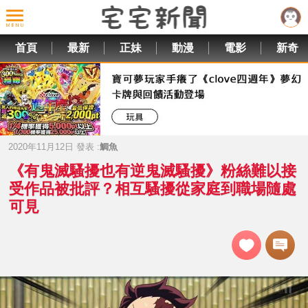
首頁
最新
正妹
動漫
電影
新奇
2020年11月12日 發表 :
鯛魚
《有鬼滅騷擾也有逆鬼滅騷擾》粉絲難以接
受作品被批評？相互騷擾從家庭到職場隨處
可見