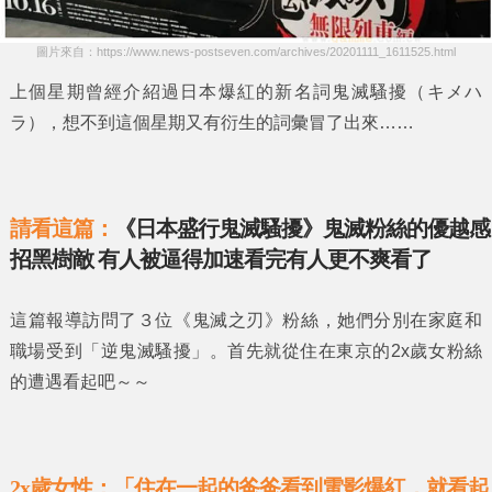
圖片來自：https://www.news-postseven.com/archives/20201111_1611525.html
上個星期曾經介紹過日本爆紅的新名詞
鬼滅騷擾
（キメハ
ラ），想不到這個星期又有衍生的詞彙冒了出來……
請看這篇：
《日本盛行鬼滅騷擾》鬼滅粉絲的優越感
招黑樹敵 有人被逼得加速看完有人更不爽看了
這篇報導訪問了３位
《鬼滅之刃》
粉絲，她們分別在家庭和
職場受到
「逆鬼滅騷擾」
。首先就從住在東京的2x歲女粉絲
的遭遇看起吧～～
2x歲女性：「住在一起的爸爸看到電影爆紅，就看起