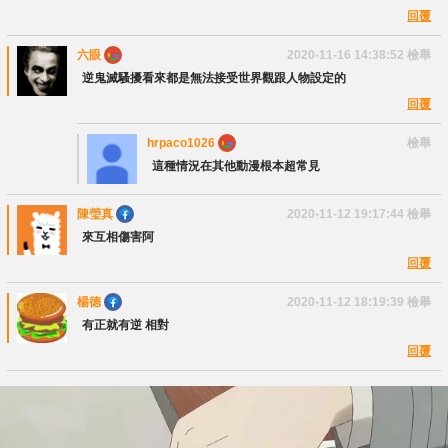
回覆
六眼
2020-11-16 14:38:52
檢舉
逆鬼滅騷擾看來都是無法接受世界觀跟人物設定的
回覆
hrpaco1026
檢舉
這種情況在其他動漫根本超常見
陳瑩真
2020-11-12 19:17:44
檢舉
來互相傷害阿
回覆
楊德
2020-11-12 18:19:39
檢舉
有正就有逆 相對
回覆