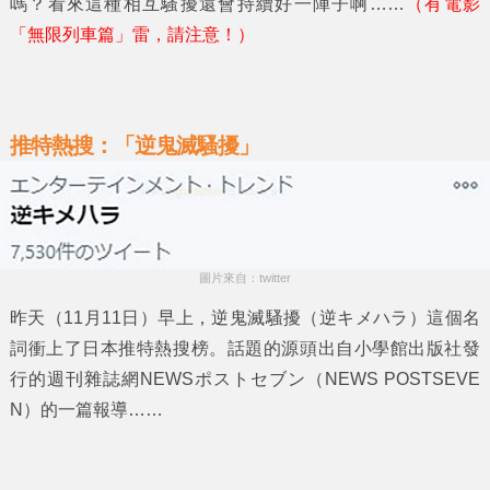
嗎？看來這種相互騷擾還會持續好一陣子啊……
（有電影
「無限列車篇」雷，請注意！）
推特熱搜：「逆鬼滅騷擾」
圖片來自：twitter
昨天（11月11日）早上，
逆鬼滅騷擾
（逆キメハラ）這個名
詞衝上了日本推特熱搜榜。話題的源頭出自小學館出版社發
行的週刊雜誌網
NEWSポストセブン
（NEWS POSTSEVE
N）的一篇報導……