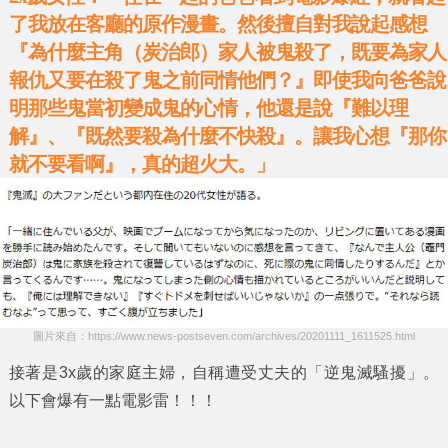
了我放在客廳的原作漫畫。然後擅自對我說起感想
『為什麼主角（炭治郎）家人被鬼殺了，既要為家人
報仇又要在殺了鬼之前同情他們？』即使我向爸爸說
明那些鬼當初變成鬼的心情，他還是說『難以理
解』、『既然要殺為什麼不快殺』。讓我心想『那你
就不要看啊』，真的超火大。」
圖片來自：https://www.news-postseven.com/archives/20201111_1611525.html
接著是3x歲的家庭主婦，自稱遭受丈夫的
「逆鬼滅騷擾」
。
以下會爆有一點電影雷！！！