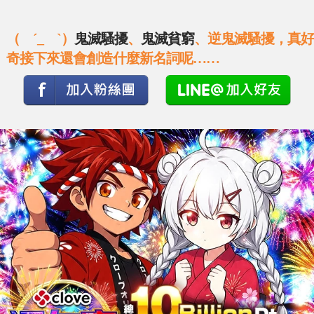
（ ´_ゝ`）
鬼滅騷擾
、
鬼滅貧窮
、逆鬼滅騷擾，真好
奇接下來還會創造什麼新名詞呢……