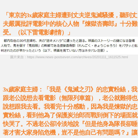
「東京的3x歲家庭主婦遭到丈夫逆鬼滅騷擾，聽到丈
夫嚴厲批評電影中的核心人物『煉獄杏壽郎』十分難
受。（以下雷電影劇情）」
圖片來自：https://www.news-postseven.com/archives/20201111_1611525.html
3x歲家庭主婦：「我是《鬼滅之刃》的忠實粉絲，我
跟老公說想去看電影（無限列車篇），老公就難得也
說想跟我去看。我看完十分感動，因為我是煉獄的忠
實粉絲，看到他為了保護炭治郎而戰到倒下的場面就
快哭了。不過老公卻冷淡地說『但是他身為隊長卻睡
著才害大家身陷危機，豈不是他自己有問題嗎？』讓