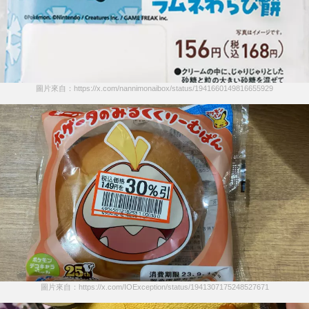
圖片來自：https://x.com/nannimonaibox/status/1941660149816655929
圖片來自：https://x.com/IOException/status/1941307175248527671