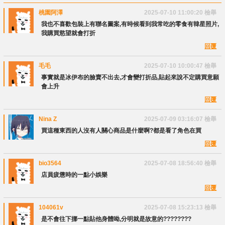
桃園阿澤
2025-07-10 11:00:20
檢舉
我也不喜歡包裝上有聯名圖案,有時候看到我常吃的零食有韓星照片,
我購買慾望就會打折
回覆
毛毛
2025-07-10 10:00:47
檢舉
事實就是冰伊布的臉賣不出去,才會變打折品,貼起來說不定購買意願
會上升
回覆
Nina Z
2025-07-09 03:16:07
檢舉
買這種東西的人沒有人關心商品是什麼啊?都是看了角色在買
回覆
bio3564
2025-07-08 18:56:40
檢舉
店員疲憊時的一點小娛樂
回覆
104061v
2025-07-08 15:23:13
檢舉
是不會往下挪一點貼他身體呦,分明就是故意的????????