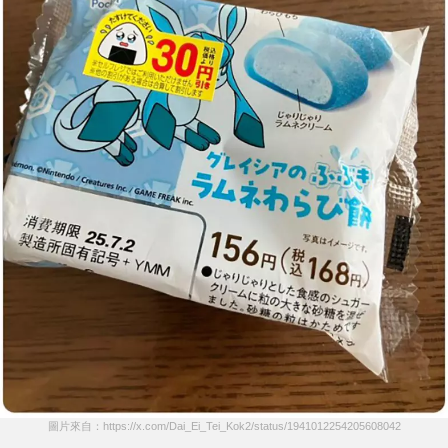
圖片來自：https://x.com/Dai_Ei_Tei_Kok2/status/1941012254205608042