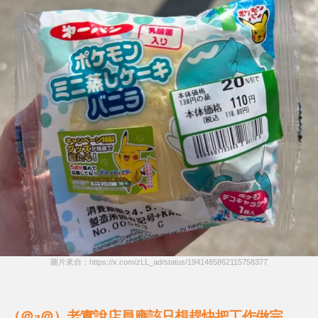
圖片來自：https://x.com/zLL_ad/status/1941485862115758377
（＠д＠）老實說店員應該只想趕快把工作做完