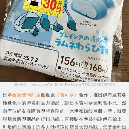
圖片來自：https://x.com/Dai_Ei_Tei_Kok2/status/1941012254205608042
日本
全家便利商店
最近跟
《寶可夢》
合作，推出
伊布
及其各
種進化型的聯名商品與贈品，讓日本寶可夢迷興奮不已。然
而有位網友在購買即將過期的
「冰伊布碳酸蕨餅」
時，就發
現店員將即期品的
折扣貼紙
，直接貼在包裝的
冰伊布
臉上，
引爆網友議論！許多人吐槽這位店員太沒品味，怎麼會幹出