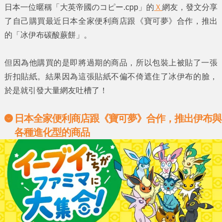
日本一位暱稱
「大英帝國のコピー.cpp」
的
Ｘ
網友，發文分享
了自己購買最近日本
全家便利商店
跟
《寶可夢》
合作，推出
的
「冰伊布碳酸蕨餅」
。
但因為他購買的是即將過期的商品，所以包裝上被貼了一張
折扣貼紙
。結果因為這張貼紙不偏不倚遮住了
冰伊布
的臉，
於是就引發大量網友吐槽了！
日本全家便利商店
跟
《寶可夢》
合作，推出伊布與
各種進化型的商品