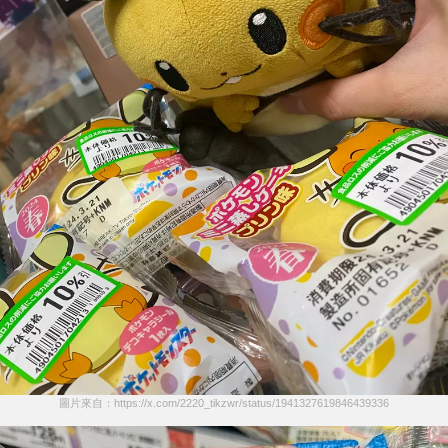
圖片來自：https://x.com/2220_tikzwr/status/1941327619846439336