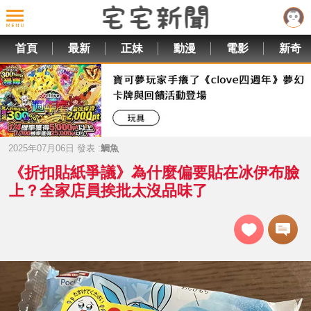
首頁
最新
正妹
動漫
電影
新奇
2025年07月06日 發表 :
鯛魚
《折扣貼紙爭議》為什麼偏要貼在冰伊布臉
上？全家店員挨批太沒品味了