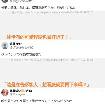
圖片來自：https://x.com/wagyuchibalotte/status/1941345148341977202
「冰伊布的可愛程度也被打折了！」
圖片來自：https://x.com/cff1bd94e1a44b0/status/1941318757575688639
「這是在告訴客人，想看臉就要買下來嗎？」