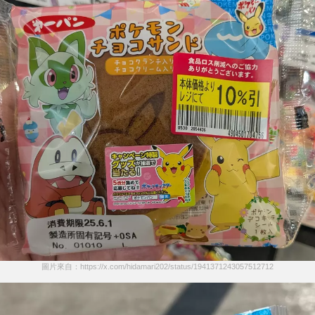
圖片來自：https://x.com/hidamari202/status/1941371243057512712