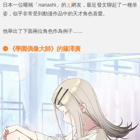
日本一位暱稱
「nanashi」
的
Ｘ
網友，最近發文聊起了一種
坐
姿
，似乎非常受到動漫作品中的天才角色喜愛。
他舉出了下面兩位角色作為例子……
《學園偶像大師》的篠澤廣