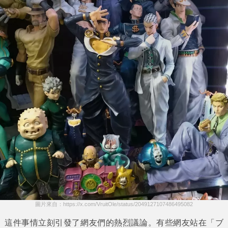
圖片來自：https://x.com/VruitOle/status/2049127107486495082
這件事情立刻引發了網友們的熱烈議論。有些網友站在
「ブ