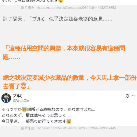
圖片來自：https://x.com/VruitOle/status/2060418444982718553
到了隔天，
「ブルζ」
似乎決定聽從老婆的意見……
「這種佔用空間的興趣，本來就很容易有這種問
題……
總之我決定要減少收藏品的數量，今天馬上拿一部份
去賣了😇」
圖片來自：https://x.com/VruitOle/status/2060529642709332445