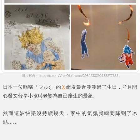
圖片來自：https://x.com/VruitOle/status/2059233392735277338
日本一位暱稱
「ブルζ」
的
Ｘ
網友最近剛剛過了生日，並且開
心發文分享小孩與老婆為自己慶生的景象。
然而這波快樂沒持續幾天，家中的氣氛就瞬間降到了冰
點……