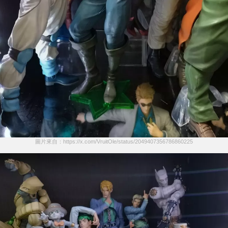
圖片來自：https://x.com/VruitOle/status/2049407356786860225