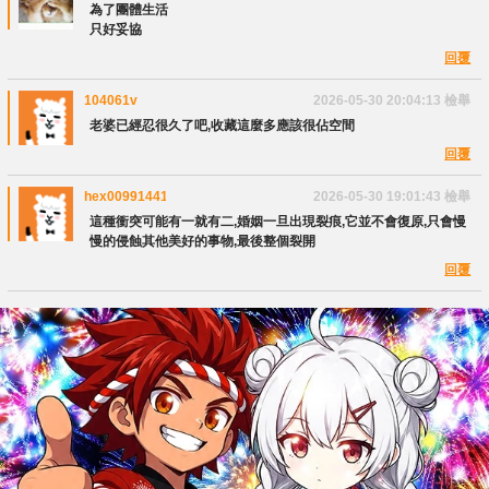
為了團體生活
只好妥協
回覆
104061v
2026-05-30 20:04:13
檢舉
老婆已經忍很久了吧,收藏這麼多應該很佔空間
回覆
hex00991441
2026-05-30 19:01:43
檢舉
這種衝突可能有一就有二,婚姻一旦出現裂痕,它並不會復原,只會慢
慢的侵蝕其他美好的事物,最後整個裂開
回覆