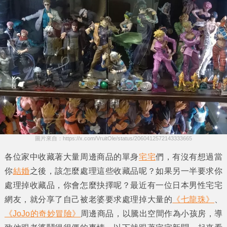
圖片來自：https://x.com/VruitOle/status/2060412572143333665
各位家中收藏著大量周邊商品的單身
宅宅
們，有沒有想過當
你
結婚
之後，該怎麼處理這些收藏品呢？如果另一半要求你
處理掉收藏品，你會怎麼抉擇呢？最近有一位日本男性宅宅
網友，就分享了自己被老婆要求處理掉大量的
《七龍珠》
、
《JoJo的奇妙冒險》
周邊商品，以騰出空間作為小孩房，導