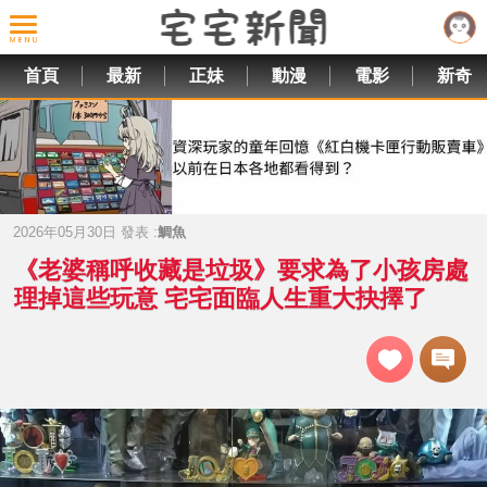
首頁
最新
正妹
動漫
電影
新奇
2026年05月30日 發表 :
鯛魚
《老婆稱呼收藏是垃圾》要求為了小孩房處
理掉這些玩意 宅宅面臨人生重大抉擇了