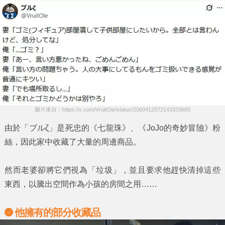
圖片來自：https://x.com/VruitOle/status/2060412572143333665
由於
「ブルζ」
是死忠的
《七龍珠》
、
《JoJo的奇妙冒險》
粉
絲，因此家中收藏了大量的周邊商品。
然而老婆卻將它們視為
「垃圾」
，並且要求他趕快清掉這些
東西，以騰出空間作為小孩的房間之用……
他擁有的部分收藏品