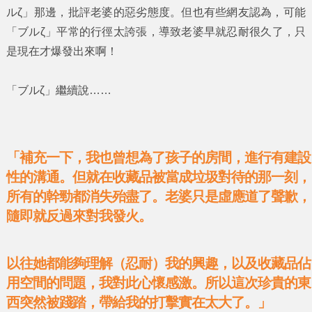
ルζ」
那邊，批評老婆的惡劣態度。但也有些網友認為，可能
「ブルζ」
平常的行徑太誇張，導致老婆早就忍耐很久了，只
是現在才爆發出來啊！
「ブルζ」
繼續說……
「補充一下，我也曾想為了孩子的房間，進行有建設
性的溝通。但就在收藏品被當成垃圾對待的那一刻，
所有的幹勁都消失殆盡了。老婆只是虛應道了聲歉，
隨即就反過來對我發火。
以往她都能夠理解（忍耐）我的興趣，以及收藏品佔
用空間的問題，我對此心懷感激。所以這次珍貴的東
西突然被踐踏，帶給我的打擊實在太大了。」