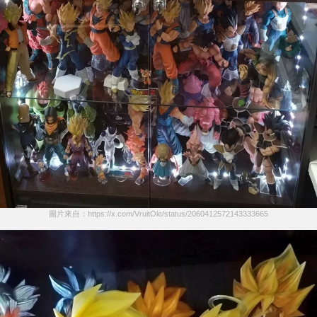
圖片來自：https://x.com/VruitOle/status/2060412572143333665