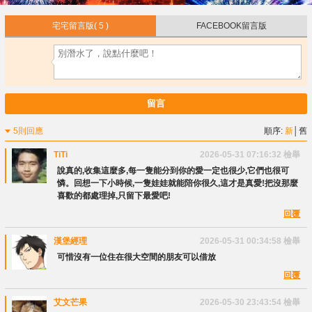
宅宅留言版
( 5 )
FACEBOOK留言版
留言
5則回應
順序:
新
│
舊
TiTi
2026-05-31 07:16:32
檢舉
說真的,收集這麼多,每一隻能分到你的愛一定也很少,它們也很可
憐。回想一下小時候,一隻娃娃就能陪你很久,這才是真愛!把沒那麼
喜歡的都處理掉,只留下最愛吧!
回覆
漢堡經理
2026-05-31 00:34:58
檢舉
可惜沒有一位住在很大空間的朋友可以借放
回覆
艾文芒果
2026-05-30 23:43:54
檢舉