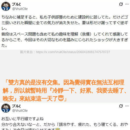
圖片來自：https://x.com/VruitOle/status/2060418081747570727
「雙方真的是沒有交集。因為覺得實在無法互相理
解，所以就暫時用『冷靜一下、好累、我要去睡了、
晚安』來結束這一天了😇」