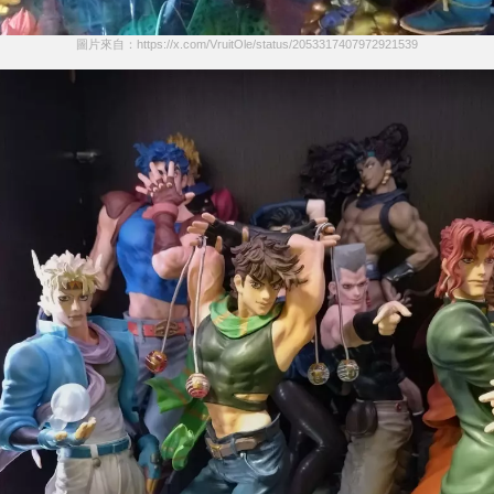
圖片來自：https://x.com/VruitOle/status/2053317407972921539