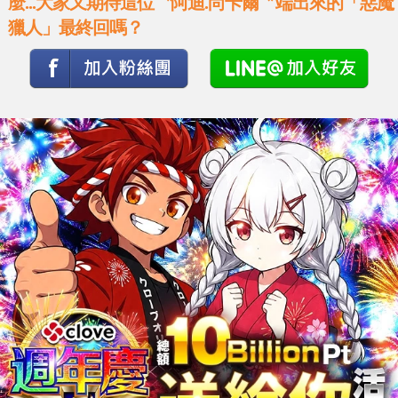
麼...大家又期待這位〝阿迪.尚卡爾〞端出來的「惡魔
獵人」最終回嗎？