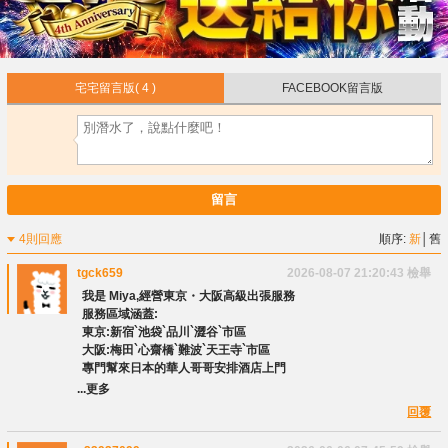
宅宅留言版
( 4 )
FACEBOOK留言版
留言
4則回應
順序:
新
│
舊
tgck659
2026-08-07 21:20:43
檢舉
我是 Miya,經營東京・大阪高級出張服務
服務區域涵蓋:
東京:新宿`池袋`品川`澀谷`市區
大阪:梅田`心齋橋`難波`天王寺`市區
專門幫來日本的華人哥哥安排酒店上門
...更多
回覆