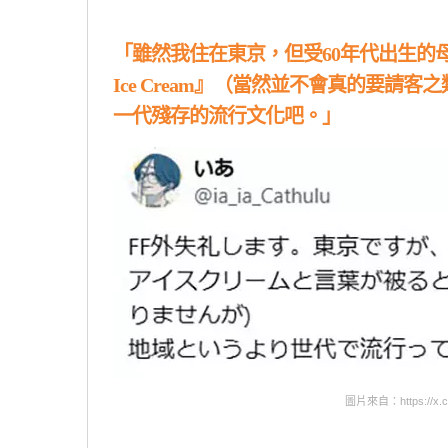
「雖然我住在東京，但受60年代出生的母
Ice Cream』（當然並不會真的要
一代殘存的流行文化吧。」
圖片來自：https://x.com