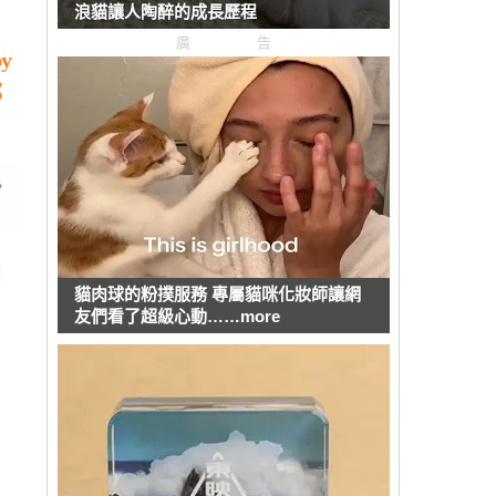
浪貓讓人陶醉的成長歷程
廣告
y
那
貓肉球的粉撲服務 專屬貓咪化妝師讓網
友們看了超級心動……more