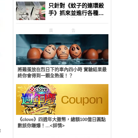
廣告
將雞蛋放在烈日下的車內四小時 實驗結果最
終你會得到一顆全熟蛋！？
《clove》四週年大撒幣，總額100億日圓點
數該你賺爆！…<詳情>
得