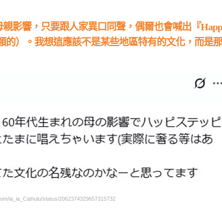
親影響，只要跟人家異口同聲，偶爾也會喊出『Happ
請客之類的）。我想這應該不是某些地區特有的文化，而是
/ia_ia_Cathulu/status/2062374329657315732