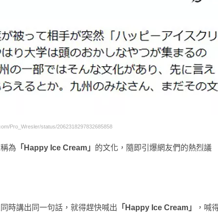
m/Pro_Wresler/status/2062318297832685858
種稱為
「Happy Ice Cream」
的文化，隨即引爆網友們的熱烈議
果同時講出同一句話，就得趕快喊出
「Happy Ice Cream」
，喊