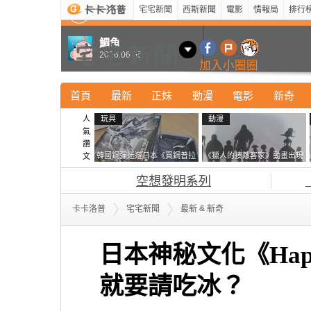
宅宅新聞
西斯新聞
電影
情報局
排行
最新
新奇
正妹
寵物
型男
Kuso
科技
鯛魚
2026.06.05
加入小圈圈
首頁
最新
正妹
動漫
電影
新奇
人
玩具
動漫
氣
讚
韓國鋼彈迷遊日本《買鋼普拉
《獵人的揍敵客家》動畫出現
文
塞不進行李箱》網友們集思廣
的這個剪影是誰？你是不是忘
空想發明系列
益提供解方了……
記還有這號人物了
&
卡卡洛普
宅宅新聞
最新
新奇
日本神秘文化《Happ
就要請吃冰？