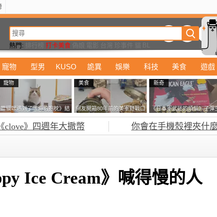
榜
動漫
美食
詭異
娛樂
汽車
電影
遊戲
設計
玩具
潮流
精華
熱門:
排行榜
打卡美食
偽娘
電影
台灣
珍事件
貓
BL
寵物
型男
KUSO
詭異
娛樂
科技
美食
遊戲
寵物
美食
新奇
當貓咪遇到了《海豹抱枕》結
網友開箱80年前的美軍野戰口
《日本軍武迷的煩惱》子彈
果玩了10天後，海豹一整個走
糧 罐頭本身保存良好，但裡
盒在日本超級貴 美國網友直
《clove》四週年大撒幣
你會在手機殼裡夾什麼
鐘笑翻網友
面的味道...
接一大箱寄給他了
y Ice Cream》喊得慢的人