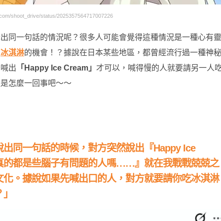
m/shoot_drive/status/2025357564717007226
講出同一句話的情況呢？很多人可能會覺得這種情況是一種心有
費
冰淇淋
的機會！？據說在日本某些地區，都曾經流行過一種神
緊喊出
「Happy Ice Cream」
才可以，喊得慢的人就要請另一人
這是怎麼一回事吧～～
說出同一句話的時候，對方突然說出『
Happy Ice
真的都是些腦子有問題的人嗎……』就在我戰戰兢兢之
文化。據說如果先喊出口的人，對方就要請你吃冰淇淋
？」