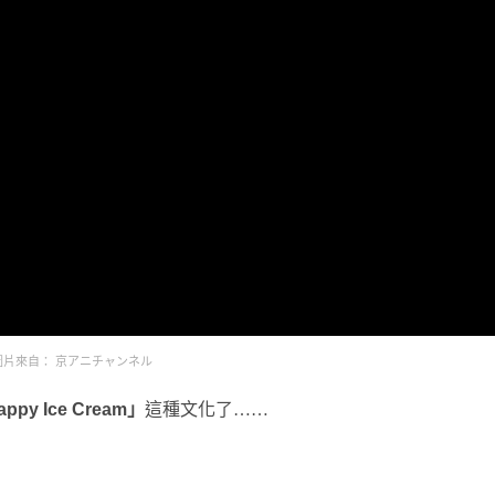
圖片來自： 京アニチャンネル
ppy Ice Cream」
這種文化了……