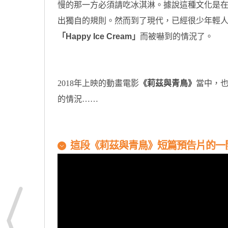
慢的那一方必須請吃冰淇淋。據說這種文化是在1
出獨自的規則。然而到了現代，已經很少年輕
「Happy Ice Cream」
而被嚇到的情況了。
2018年上映的動畫電影
《莉茲與青鳥》
當中，
的情況……
這段《莉茲與青鳥》短篇預告片的一