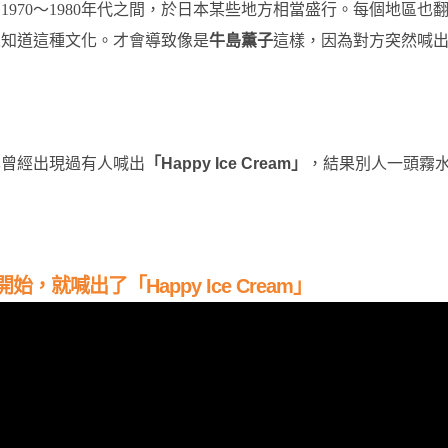
970～1980年代之間，於日本某些地方相當盛行。每個地區也
人知道這種文化。才會導致像是
牛島薫子
這樣，因為對方突然喊
也曾經出現過有人喊出
「Happy Ice Cream」
，結果別人一頭霧
開始，就喊出了
「Happy Ice Cream」