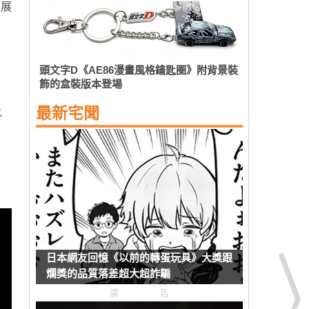
翻展
出
頭文字D《AE86漫畫風格鑰匙圈》附背景裝
飾的盒裝版本登場
最新宅聞
水
日本網友回憶《以前的轉蛋玩具》大獎跟
爛獎的品質落差超大超詐騙
廣告