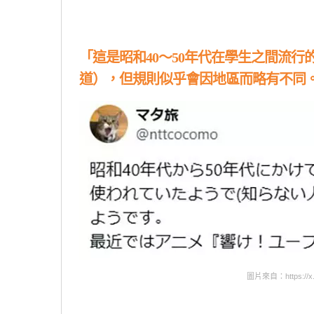
「這是昭和40～50年代在學生之間流
道），但規則似乎會因地區而略有不同
圖片來自：https://x.c