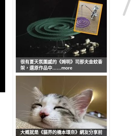
很有夏天氛圍感的《姆明》司那夫金蚊香
架，還原作品中……more
大概就是《貓界的橋本環奈》網友分享前