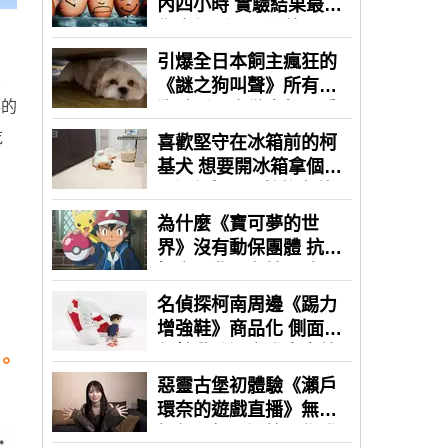
靈
秘的
吃
。