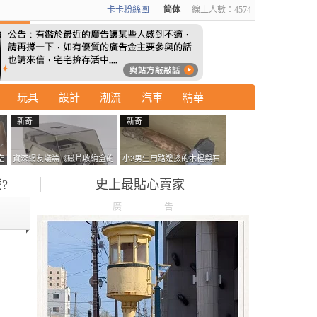
卡卡粉絲團
简体
線上人數：4574
玩具
設計
潮流
汽車
精華
新奇
新奇
空
資深網友議論《磁片收納盒的
小2男生用路邊撿的木棍與石
鎖有什麼用》想偷的話整盒拿
頭做成了《石斧》馬麻打開書
?
史上最貼心賣家
走不就好了嗎？
包嚇一跳怎麼會有這種東
西！？
廣告