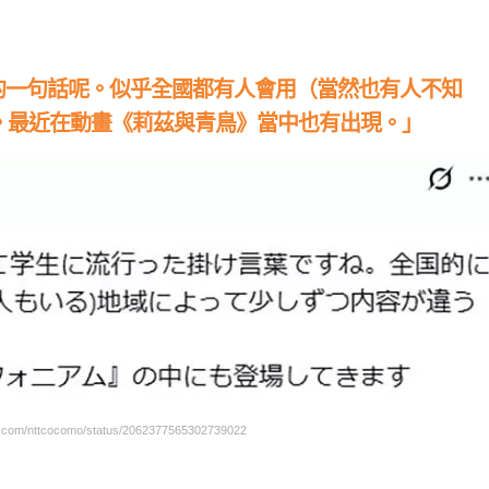
行的一句話呢。似乎全國都有人會用（當然也有人不知
。最近在動畫
《莉茲與青鳥》當
中也有出現。」
om/nttcocomo/status/2062377565302739022