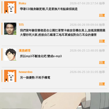
Roku
2026-07-04 20:17:54
檢舉
帶著CD隨身聽更潮,只是要換片有點麻煩就是
回覆
TiTi
2026-06-26 09:09:04
檢舉
我們當年聽音樂都是在公園扛著雙卡錄放音機在肩上,放搖滾樂開最
大聲吵死大家,然後自己戴著工地耳罩減低對自己耳朵的傷害
回覆
漢堡經理
2026-06-25 13:48:05
檢舉
所以mp3不斷進化吧 變成e-mp3
回覆
howardoo
2026-06-25 10:31:05
檢舉
另一個優勢:不耗手機電
回覆