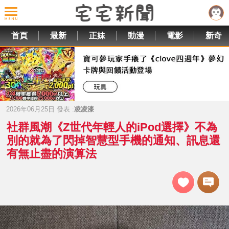
首頁
最新
正妹
動漫
電影
新奇
2026年06月25日 發表 :
凌凌漆
社群風潮《Z世代年輕人的iPod選擇》不為
別的就為了閃掉智慧型手機的通知、訊息還
有無止盡的演算法