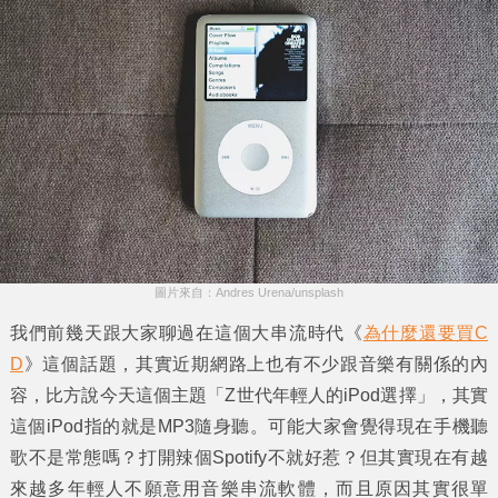
圖片來自：Andres Urena/unsplash
我們前幾天跟大家聊過在這個大串流時代《
為什麼還要買C
D
》這個話題，其實近期網路上也有不少跟音樂有關係的內
容，比方說今天這個主題「
Z世代年輕人的iPod選擇
」，其實
這個iPod指的就是MP3隨身聽。可能大家會覺得現在手機聽
歌不是常態嗎？打開辣個Spotify不就好惹？但其實現在有越
來越多年輕人不願意用音樂串流軟體，而且原因其實很單