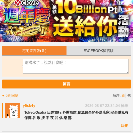
宅宅留言版
( 5 )
FACEBOOK留言版
留言
5則回應
順序:
新
│
舊
y5sk4y
2026-08-07 22:34:04
檢舉
Tokyo/Osaka 出差旅行,舒壓放鬆,資源最全的外送店家,安全隱私有
保障 谷 歌 搜 不 夜 谷 俱 樂 部
回覆