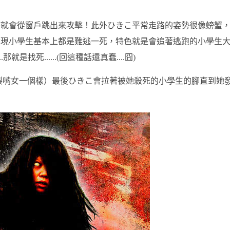
時就會從窗戶跳出來攻擊！此外ひきこ平常走路的姿勢很像螃蟹
發現小學生基本上都是難逃一死，特色就是會追著逃跑的小學生
那就是找死......(回這種話還真蠢....囧)
.（怎麼裂嘴女一個樣）最後ひきこ會拉著被她殺死的小學生的腳直到她