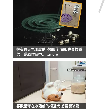
很有夏天氛圍感的《姆明》司那夫金蚊香
架，還原作品中……more
喜歡堅守在冰箱前的柯基犬 想要開冰箱