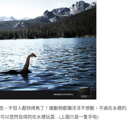
的狀態，不但人都快烤焦了！連動物都懶洋洋不想動，不過在水裡的
可以悠然自得的在水裡玩耍…(上圖只是一隻手啦)