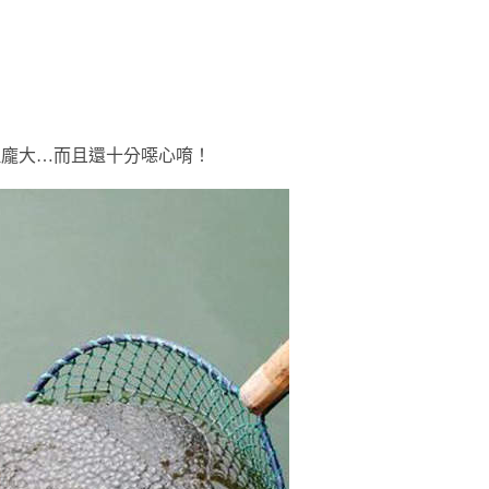
但龐大…而且還十分噁心唷！