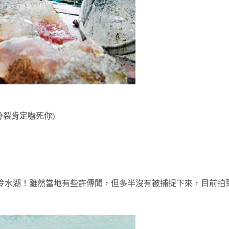
分裂肯定嚇死你)
冷水湖！雖然當地有些許傳聞，但多半沒有被捕捉下來，目前拍