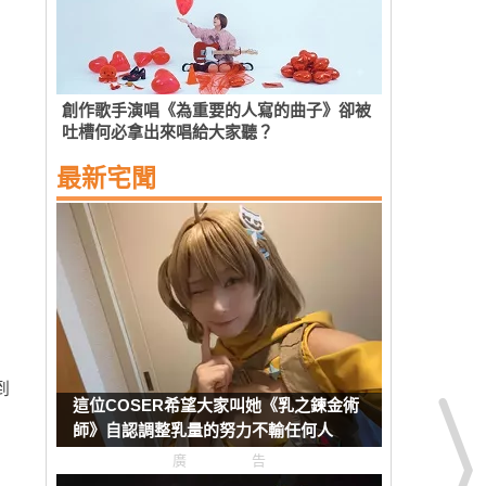
創作歌手演唱《為重要的人寫的曲子》卻被
吐槽何必拿出來唱給大家聽？
最新宅聞
到
這位COSER希望大家叫她《乳之鍊金術
師》自認調整乳量的努力不輸任何人
廣告