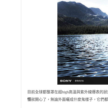
目前全球都壟罩在超high高溫與紫外線爆表
怪
就開心了，無論外面曬成什麼鬼樣子，它們都