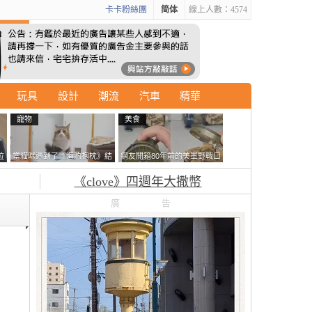
卡卡粉絲團
简体
線上人數：4574
玩具
設計
潮流
汽車
精華
寵物
美食
拉
當貓咪遇到了《海豹抱枕》結
網友開箱80年前的美軍野戰口
廣
果玩了10天後，海豹一整個走
糧 罐頭本身保存良好，但裡
《clove》四週年大撒幣
鐘笑翻網友
面的味道...
廣告