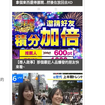
拿個東西還得挪開...然後在放回去XD
廣告
【尋人啟事】那個最近人品爆發的朋友快
來看~
秘的