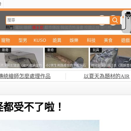
榜
動漫
美食
詭異
娛樂
汽車
電影
遊戲
設計
玩具
潮流
精華
熱門:
電玩
繪師
迪士尼
都市傳說
韓國恐怖漫畫
校園正妹
排行榜
珍事件
寵物
型男
KUSO
詭異
娛樂
科技
美食
遊戲
新奇
新奇
玩具
資深網友議論《磁片收納盒的
小2男生用路邊撿的木棍與石
韓國鋼彈迷遊日本《買鋼普
鎖有什麼用》想偷的話整盒拿
頭做成了《石斧》馬麻打開書
塞不進行李箱》網友們集思
傳統繪師怎麼處理作品
以夏天為題材的AIR
走不就好了嗎？
包嚇一跳怎麼會有這種東
益提供解方了……
西！？
怪都受不了啦！