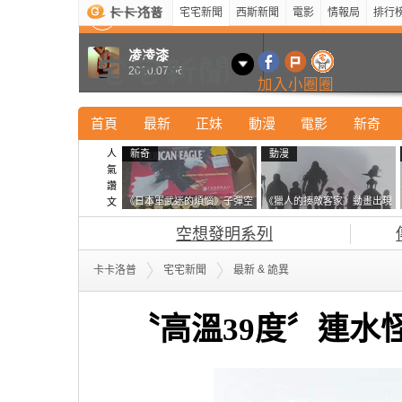
宅宅新聞
西斯新聞
電影
情報局
排行
最新
新奇
正妹
寵物
型男
Kuso
科技
凌凌漆
2010.07.06
加入小圈圈
首頁
最新
正妹
動漫
電影
新奇
人
新奇
動漫
氣
讚
《日本軍武迷的煩惱》子彈空
《獵人的揍敵客家》動畫出現
文
盒在日本超級貴 美國網友直
的這個剪影是誰？你是不是忘
空想發明系列
接一大箱寄給他了
記還有這號人物了
&
卡卡洛普
宅宅新聞
最新
詭異
〝高溫39度〞連水