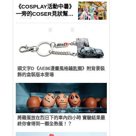
廣告
頭文字D《AE86漫畫風格鑰匙圈》附背景裝
飾的盒裝版本登場
將雞蛋放在烈日下的車內四小時 實驗結果最
終你會得到一顆全熟蛋！？