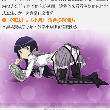
站搶先公開了完整角色扮演圖，讓我們來看看俺妹角色們變
成魔法少女，究竟是什麼模樣！
《俺妹》x《小圓》 角色扮演圖片
▼黑貓變成了小焰！我家小焰哪有這麼性感......
圖片來自: dengeki