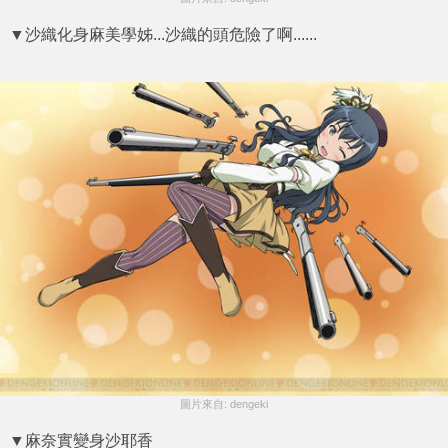
▼沙織化身麻美學姊...沙織的頭危險了啊......
圖片來自: dengeki
▼麻奈實變身沙耶香