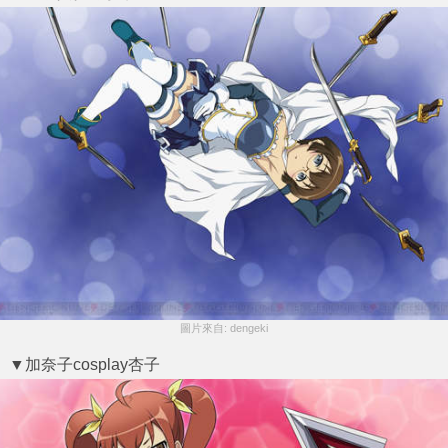
圖片來自: dengeki
▼加奈子cosplay杏子