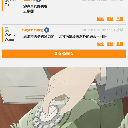
沙織真的好胸喔
正翻囉
編輯
刪除
回覆
Wayne Wang
2012-03-18 10:22:01
檢舉
這混搭真是夠給力的!!! 尤其病嬌綾瀨意外的適合 = =lll~
編輯
刪除
回覆
還有7則留言