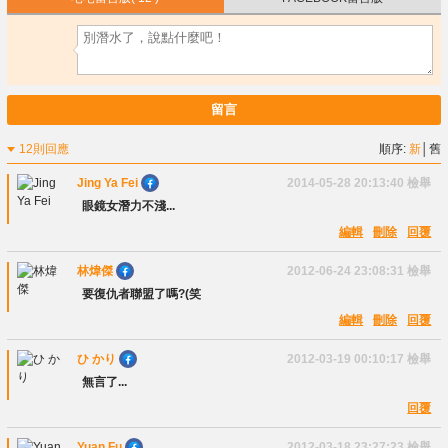
留言
12則回應
順序:
新
│
舊
Jing Ya Fei
2014-05-28 20:13:40
檢舉
眼鏡女潛力不淺...
編輯
刪除
回覆
林煒傑
2012-06-24 23:08:31
檢舉
要復仇者聯盟了嗎?(笑
編輯
刪除
回覆
ひ かり
2012-03-19 00:10:17
檢舉
無言了...
回覆
Yuan Fu
2012-03-18 23:27:23
檢舉