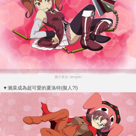
圖片來自: dengeki
▼瀨菜成為超可愛的夏洛特(擬人?!)