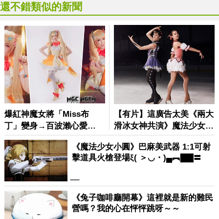
還不錯類似的新聞