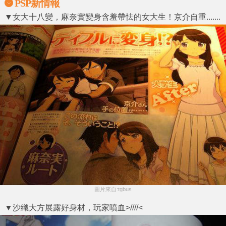
PSP新情報
▼女大十八變，麻奈實變身含羞帶怯的女大生！京介自重.......
圖片來自:tgbus
▼沙織大方展露好身材，玩家噴血>////<