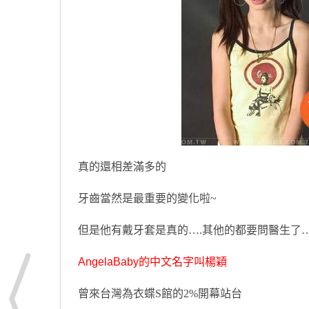
真的還相差滿多的
牙齒當然是最重要的變化啦~
但是他有戴牙套是真的….其他的都要問醫生了…
AngelaBaby的中文名字叫楊穎
曾來台灣為衣蝶S館的2%開幕站台