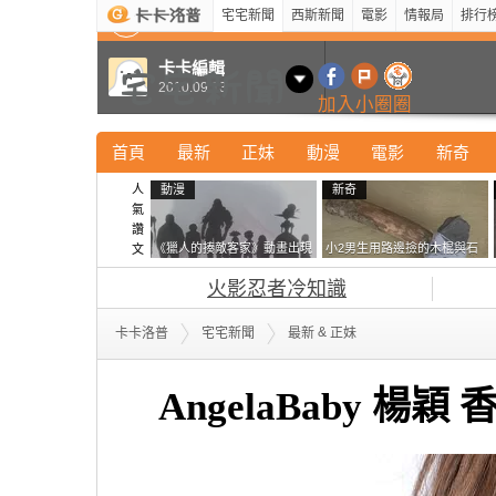
宅宅新聞
西斯新聞
電影
情報局
排行
最新
新奇
正妹
寵物
型男
Kuso
科技
卡卡編輯
2010.09.13
加入小圈圈
首頁
最新
正妹
動漫
電影
新奇
人
動漫
新奇
氣
讚
《獵人的揍敵客家》動畫出現
小2男生用路邊撿的木棍與石
文
的這個剪影是誰？你是不是忘
頭做成了《石斧》馬麻打開書
火影忍者冷知識
記還有這號人物了
包嚇一跳怎麼會有這種東
西！？
&
卡卡洛普
宅宅新聞
最新
正妹
AngelaBaby 楊