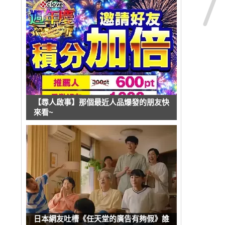
【尋人啟事】那個最近人品爆發的朋友快
來看~
日本網友吐槽《任天堂的廣告有夠假》誰