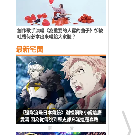
創作歌手演唱《為重要的人寫的曲子》卻被
吐槽何必拿出來唱給大家聽？
最新宅聞
《退隊流是日本傳統》別怪網路小說這麼
愛寫 因為從傳說到歷史都充滿這種套路
廣告