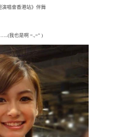
界巡迴演唱會香港站》伴舞
(我也是啊 =.,=” )