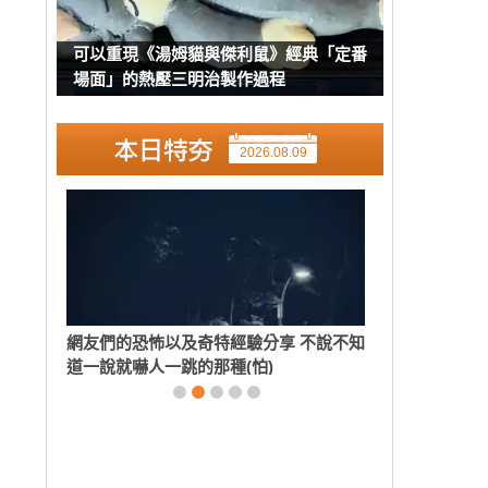
可以重現《湯姆貓與傑利鼠》經典「定番
場面」的熱壓三明治製作過程
2026.08.09