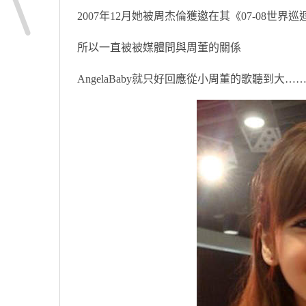
2007年12月她被周杰倫獲邀在其《07-08世
所以一直被被媒體問與周董的關係
AngelaBaby就只好回應從小周董的歌聽到大………..