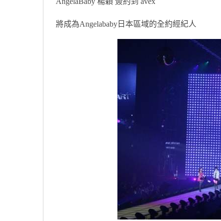
AngelaBaby 楊穎 簽約到 avex
將成為Angelababy日本區域的全約經紀人