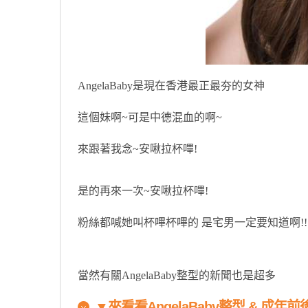
AngelaBaby是現在香港最正最夯的女神
這個妹啊~可是中德混血的啊~
來跟著我念~安啾拉杯嗶!
是的再來一次~安啾拉杯嗶!
粉絲都喊她叫杯嗶杯嗶的 是宅男一定要知道啊!!
原汁原味的內容在這裡
當然有關AngelaBaby整型的新聞也是超多
▼
來看看AngelaBaby整型 & 成年