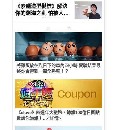
廣告
將雞蛋放在烈日下的車內四小時 實驗結果最
終你會得到一顆全熟蛋！？
《clove》四週年大撒幣，總額100億日圓點
數該你賺爆！…<詳情>