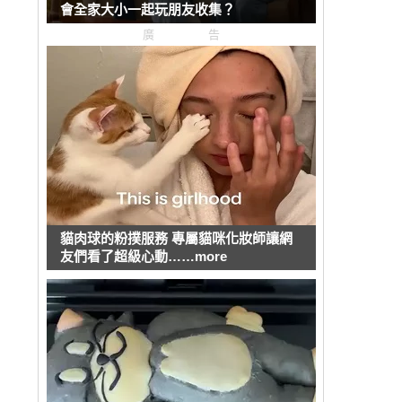
會全家大小一起玩朋友收集？
廣告
貓肉球的粉撲服務 專屬貓咪化妝師讓網
友們看了超級心動……more