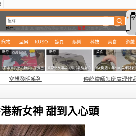
榜
動漫
美食
詭異
娛樂
汽車
電影
遊戲
設計
玩具
潮流
精華
熱門:
貓
漫畫
BL
韓國恐怖漫畫
魔人玩3C
繪師
珍事件
環本橋奈
寵物
型男
KUSO
詭異
娛樂
科技
美食
遊戲
新奇
新奇
美食
《日本軍武迷的煩惱》子彈空
資深網友議論《磁片收納盒的
網友開箱80年前的美軍野戰
盒在日本超級貴 美國網友直
鎖有什麼用》想偷的話整盒拿
糧 罐頭本身保存良好，但裡
空想發明系列
傳統繪師怎麼處理作
接一大箱寄給他了
走不就好了嗎？
面的味道...
穎 香港新女神 甜到入心頭