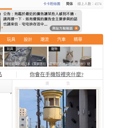
卡卡粉絲團
简体
線上人數：4574
玩具
設計
潮流
汽車
精華
玩具
寵物
口
韓國鋼彈迷遊日本《買鋼普拉
當貓咪遇到了《海豹抱枕》結
塞不進行李箱》網友們集思廣
果玩了10天後，海豹一整個走
品
你會在手機殼裡夾什麼?
益提供解方了……
鐘笑翻網友
廣告