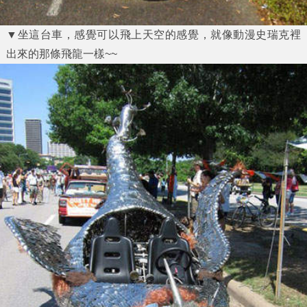
▼坐這台車，感覺可以飛上天空的感覺，就像動漫史瑞克裡
出來的那條飛龍一樣~~