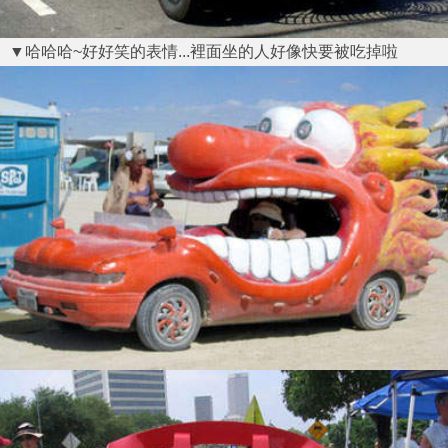
▼哈哈哈~好好笑的表情...裡面坐的人好像快要被吃掉啦