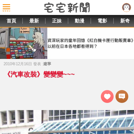
首頁
最新
正妹
動漫
電影
新奇
2010年12月16日 發表 :
建寧
《汽車改裝》變變變~~~