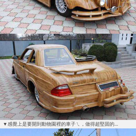
▼感覺上是要開到動物園裡的車子ㄟ，做得超堅固的...