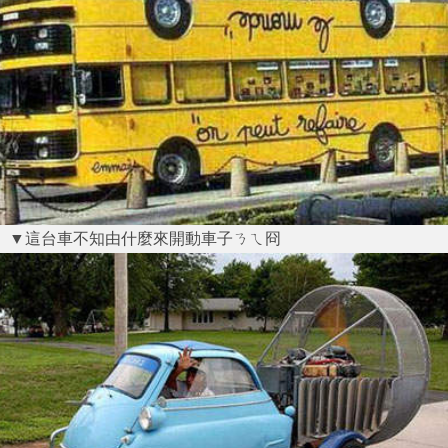
▼這台車不知由什麼來開動車子ㄋㄟ冏