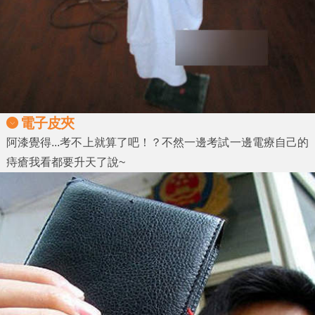
電子皮夾
阿漆覺得...考不上就算了吧！？不然一邊考試一邊電療自己的
痔瘡我看都要升天了說~