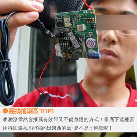
惡搞搖滾區 TOP3
凌凌漆當然會推薦有效果又不傷身體的方式！像底下這種要
用特殊墨水才能寫的出東西的筆~是不是王道款呢！