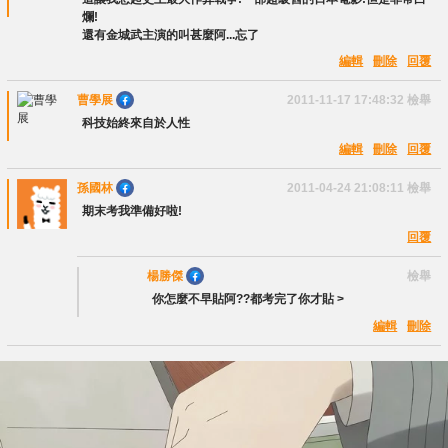
爛!
還有金城武主演的叫甚麼阿...忘了
編輯
刪除
回覆
曹學展
2011-11-17 17:48:32
檢舉
科技始終來自於人性
編輯
刪除
回覆
孫國林
2011-04-24 21:08:11
檢舉
期末考我準備好啦!
回覆
楊勝傑
檢舉
你怎麼不早貼阿??都考完了你才貼 >
編輯
刪除