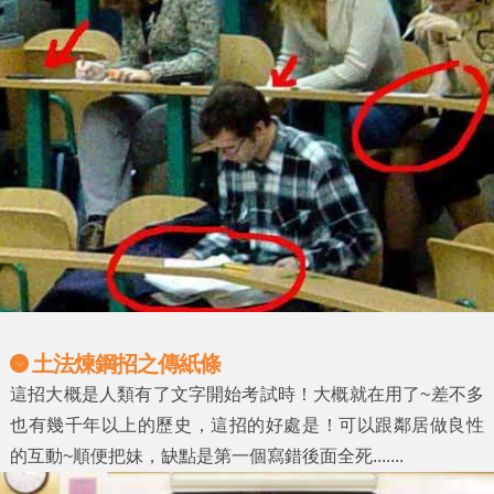
土法煉鋼招之傳紙條
這招大概是人類有了文字開始考試時！大概就在用了~差不多
也有幾千年以上的歷史，這招的好處是！可以跟鄰居做良性
的互動~順便把妹，缺點是第一個寫錯後面全死.......