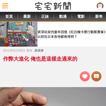
首頁
最新
正妹
動漫
電影
新奇
2011年01月06日 發表 :
凌凌漆
作弊大進化 俺也是這樣走過來的