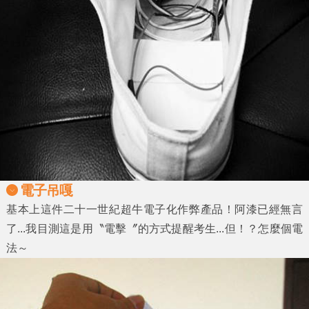
電子吊嘎
基本上這件二十一世紀超牛電子化作弊產品！阿漆已經無言
了...我目測這是用〝電擊〞的方式提醒考生...但！？怎麼個電
法～