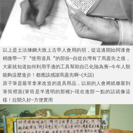
以上是土法煉鋼大致上古早人會用的招，從這邊開始阿漆會
稍微帶一下〝使用道具〞的部份~自從台灣有了馬蓋先之後，
大家就知道如何利用手邊的工具幫助自己化險為夷~今年人類
能夠這麼進步！都應該感謝馬蓋先啊~(大誤)
原子筆是最常拿來改造的道具用品，以前的人會將紙條塞到
筆筒裡面(筆筒是半透明的那種)~現在進部一點的話就像這
樣！拉開久好~方便實用