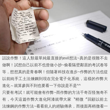
話說
作弊
！這人類最單純最直接的evil想法~真的是很難不去
做啊！試想自己以前不也曾做小抄~偷看隔壁鄰居的考試卷等
等，想想真的是青春啊！但隨著科技在進步~
作弊
的方法也從
以前純手工土法煉鋼到現在完全電子化系統，這樣的
作弊大
進化
～就算參與不到也要看一下你說是不是^^
只要有考試！就可能會有
作弊
~而
作弊
的方法千奇百怪無奇不
有，今天這篇
作弊大進化
阿漆就帶大家〝稍微〞回顧以前土
法煉鋼的作弊方法~看看前人的經驗傳承，而後面再稍微看一