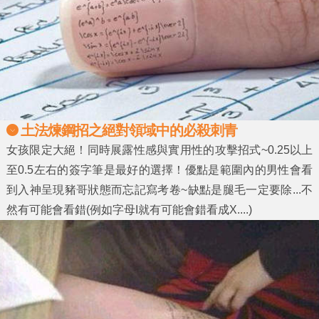
土法煉鋼招之絕對領域中的必殺刺青
女孩限定大絕！同時展露性感與實用性的攻擊招式~0.25以上
至0.5左右的簽字筆是最好的選擇！優點是範圍內的男性會看
到入神呈現豬哥狀態而忘記寫考卷~缺點是腿毛一定要除...不
然有可能會看錯(例如字母I就有可能會錯看成X....)