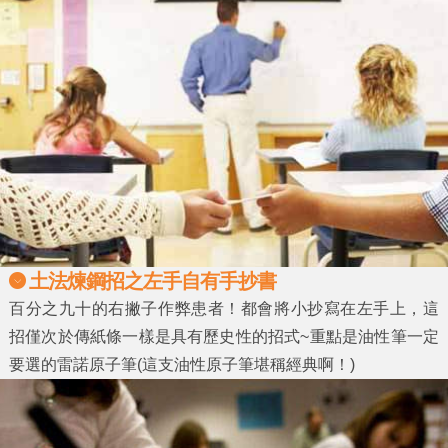
土法煉鋼招之左手自有手抄書
百分之九十的右撇子作弊患者！都會將小抄寫在左手上，這
招僅次於傳紙條一樣是具有歷史性的招式~重點是油性筆一定
要選的雷諾原子筆(這支油性原子筆堪稱經典啊！)