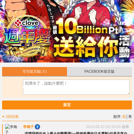
宅宅留言版
( 3 )
FACEBOOK留言版
留言
3則回應
順序:
新
│
舊
李梅子
2012-02-21 01:10:05
檢舉
這讓我想起史上最大作弊戰爭!一部超級舊的日本電影!但是非常白