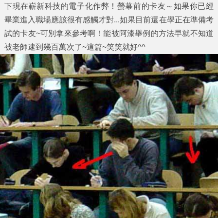
下現在嶄新科技的電子化作弊！螢幕前的卡友～如果你已經
畢業進入職場應該很有感觸才對...如果目前還在學正在準備考
試的卡友~可別拿來參考啊！能被阿漆舉例的方法早就不知道
被老師逮到幾百萬次了~這篇~笑笑就好^^