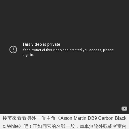
接著來看看另外一位主角《Aston Martin DB9 Carbon Black
& White》吧！正如同它的名號一般，車車無論外觀或者室內