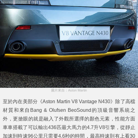
圖片來自：Aston Martin
至於內在美部分《Aston Martin V8 Vantage N430》除了高檔
材質和來自Bang & Olufsen BeoSound的頂級音響系統之
外，更搶眼的就是融入了外觀所選擇的顏色元素，性能方面
車車搭載了可以輸出436匹最大馬力的4.7升V8引擎，從靜止
加速到時速96公里只需要4.6秒的時間，最高時速則有上看30