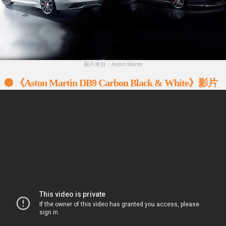
圖片來自：Aston Martin
《Aston Martin DB9 Carbon Black & White》影片