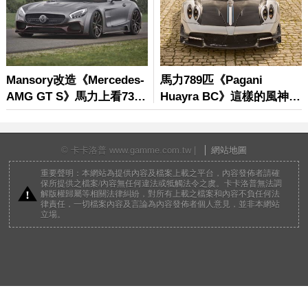
© 卡卡洛普 www.gamme.com.tw |
網站地圖
重要聲明：本網站為提供內容及檔案上載之平台，內容發佈者請確
保所提供之檔案/內容無任何違法或牴觸法令之虞。卡卡洛普無法調
解版權歸屬等相關法律糾紛，對所有上載之檔案和內容不負任何法
律責任，一切檔案內容及言論為內容發佈者個人意見，並非本網站
立場。