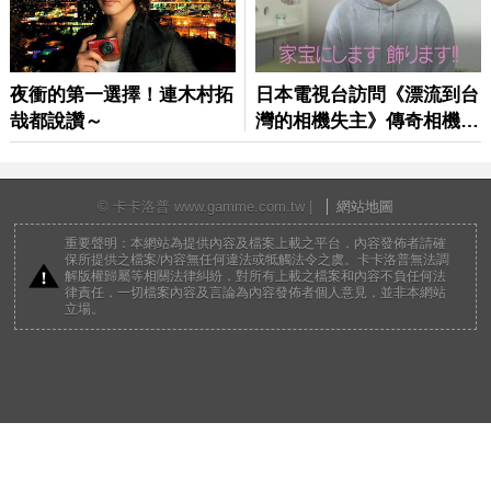
© 卡卡洛普 www.gamme.com.tw |
網站地圖
重要聲明：本網站為提供內容及檔案上載之平台，內容發佈者請確
保所提供之檔案/內容無任何違法或牴觸法令之虞。卡卡洛普無法調
解版權歸屬等相關法律糾紛，對所有上載之檔案和內容不負任何法
律責任，一切檔案內容及言論為內容發佈者個人意見，並非本網站
立場。