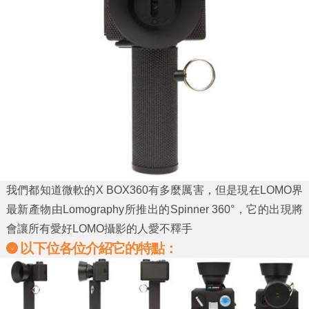
我們都知道微軟的
X BOX360
有多麼厲害，但是現在
LOMO
界
最新產物由
Lomography
所推出的
Spinner 360°
，它的出現將
會讓所有愛好
LOMO攝影
的人愛不釋手
以下位各位介紹它的特點：