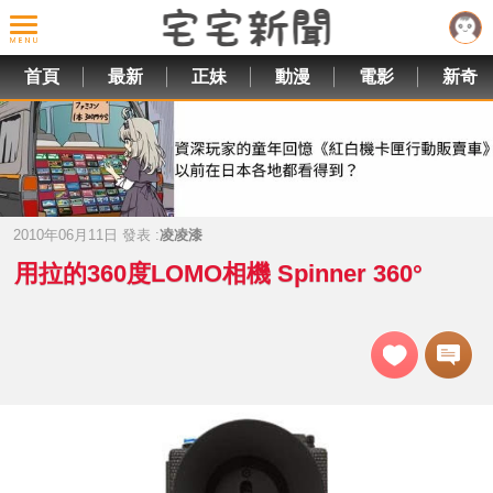
首頁
最新
正妹
動漫
電影
新奇
2010年06月11日 發表 :
凌凌漆
用拉的360度LOMO相機 Spinner 360°