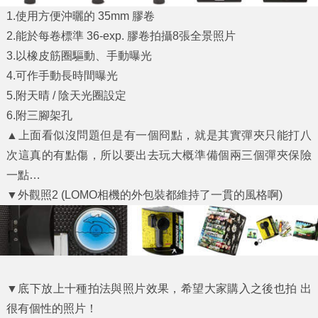
1.使用方便沖曬的 35mm 膠卷
2.能於每卷標準 36-exp. 膠卷拍攝8張全景照片
3.以橡皮筋圈驅動、手動曝光
4.可作手動長時間曝光
5.附天晴 / 陰天光圈設定
6.附三腳架孔
▲上面看似沒問題但是有一個冏點，就是其實彈夾只能打八
次這真的有點傷，所以要出去玩大概準備個兩三個彈夾保險
一點…
▼外觀照2 (LOMO相機的外包裝都維持了一貫的風格啊)
▼底下放上十種拍法與照片效果，希望大家購入之後也拍 出
很有個性的照片！