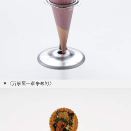
▼《万事屋一家争奪戦》