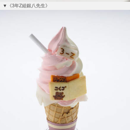
▼《3年Z組銀八先生》