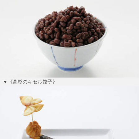
▼《高杉のキセル餃子》