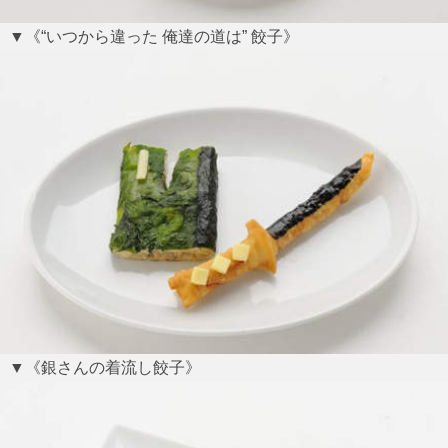
▼《“いつから違った 俺達の道は” 餃子》
▼《銀さんの着流し餃子》