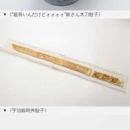
▼《“超長いんだけどォォォォ”銀さん木刀餃子》
▼《宇治銀時丼餃子》