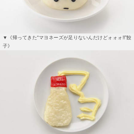
▼《帰ってきた“マヨネーズが足りないんだけどォォォ!!”餃
子》