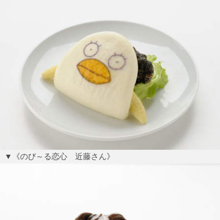
▼《のび～る恋心 近藤さん》