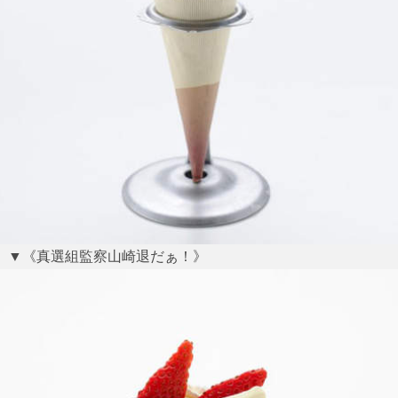
▼《真選組監察山崎退だぁ！》