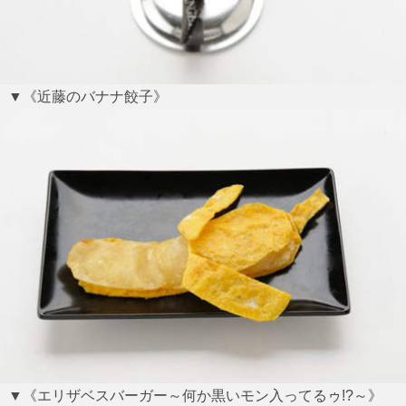
▼《近藤のバナナ餃子》
▼《エリザベスバーガー～何か黒いモン入ってるゥ!?～》