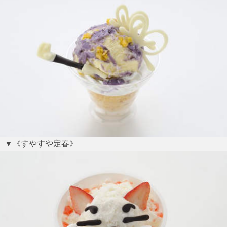
▼《すやすや定春》