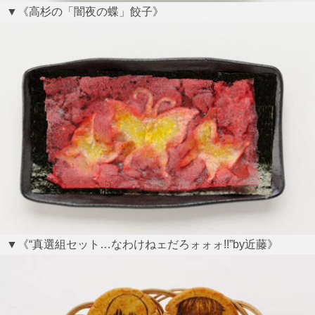
▼《高杉の「闇夜の蝶」餃子》
▼《“真選組セット…なわけねェだろォォォ!!”by近藤》