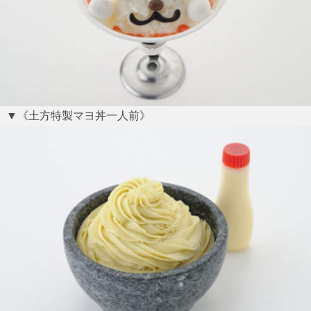
▼《土方特製マヨ丼一人前》