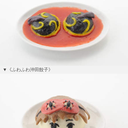
▼《ふわふわ沖田餃子》