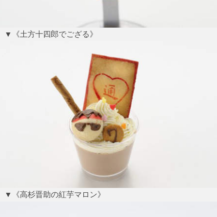
▼《土方十四郎でござる》
▼《高杉晋助の紅芋マロン》