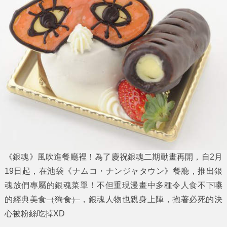
《
銀魂
》風吹進餐廳裡！為了慶祝
銀魂二期動畫
再開，自2月
19日起，在池袋《ナムコ・ナンジャタウン》餐廳，推出
銀
魂
放們專屬的
銀魂菜單
！不但重現漫畫中多種令人食不下嚥
的經典美食
（狗食）
，銀魂人物也親身上陣，抱著必死的決
心被粉絲吃掉XD