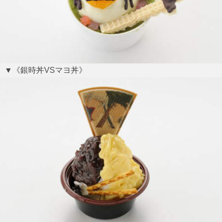
▼《銀時丼VSマヨ丼》