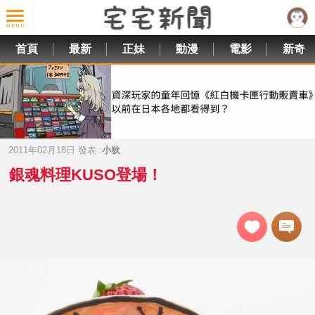
首頁
最新
正妹
動漫
電影
新奇
2011年02月18日 發表 :
小狄
銀魂料理KUSO登場！