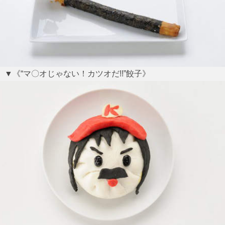
▼《“マ〇オじゃない！カツオだ!!”餃子》