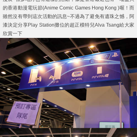
的
香港動漫電玩節(Anime Comic Games Hong Kong )
喔！而
雖然沒有帶到這次活動的訊息~不過為了避免有遺珠之憾，阿
漆決定分享
Play Station
攤位的超正模特兒
Alva Tsang
給大家
欣賞一下