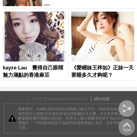
© 卡卡洛普 www.gamme.com.tw |
網站地圖
重要聲明：本網站為提供內容及檔案上載之平台，內容發佈者請確
保所提供之檔案/內容無任何違法或牴觸法令之虞。卡卡洛普無法調
解版權歸屬等相關法律糾紛，對所有上載之檔案和內容不負任何法
律責任，一切檔案內容及言論為內容發佈者個人意見，並非本網站
立場。