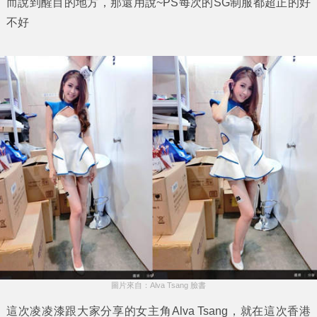
而說到醒目的地方，那還用說~PS每次的SG制服都超正的好
不好
圖片來自：Alva Tsang 臉書
這次凌凌漆跟大家分享的女主角
Alva Tsang
，就在這次
香港