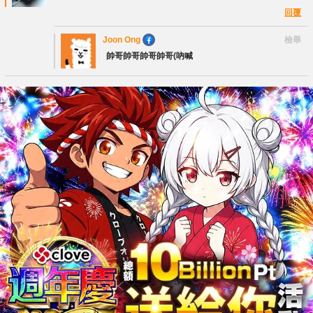
回覆
Joon Ong
檢舉
帥哥帥哥帥哥帥哥(吶喊