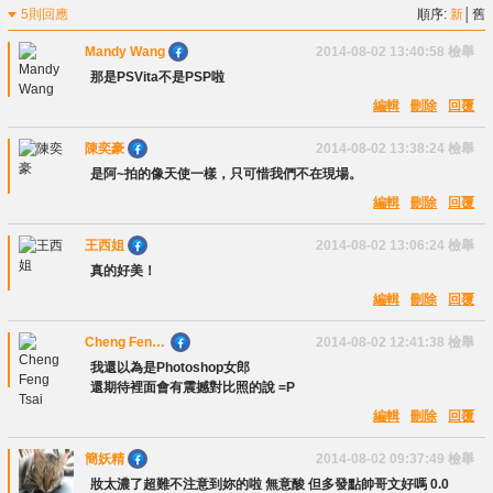
5則回應
順序:
新
│
舊
Mandy Wang
2014-08-02 13:40:58
檢舉
那是PSVita不是PSP啦
編輯
刪除
回覆
陳奕豪
2014-08-02 13:38:24
檢舉
是阿~拍的像天使一樣，只可惜我們不在現場。
編輯
刪除
回覆
王西姐
2014-08-02 13:06:24
檢舉
真的好美！
編輯
刪除
回覆
Cheng Feng
2014-08-02 12:41:38
檢舉
Tsai
我還以為是Photoshop女郎
還期待裡面會有震撼對比照的說 =P
編輯
刪除
回覆
簡妖精
2014-08-02 09:37:49
檢舉
妝太濃了超難不注意到妳的啦 無意酸 但多發點帥哥文好嗎 0.0