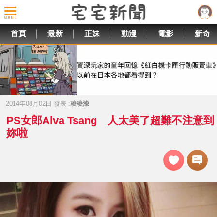
首頁
最新
正妹
動漫
電影
新奇
2014年08月02日 發表 :
凌凌漆
PS女郎Alva Tsang 人太美了超難不注意到
妳啦