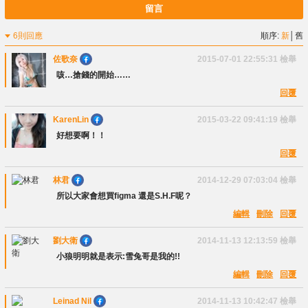
留言
6則回應
順序:
新
│
舊
佐歌奈
2015-07-01 22:55:31
檢舉
咳…搶錢的開始……
回覆
KarenLin
2015-03-22 09:41:19
檢舉
好想要啊！！
回覆
林君
2014-12-29 07:03:04
檢舉
所以大家會想買figma 還是S.H.F呢？
編輯
刪除
回覆
劉大衛
2014-11-13 12:13:59
檢舉
小狼明明就是表示:雪兔哥是我的!!
編輯
刪除
回覆
Leinad Nil
2014-11-13 10:42:47
檢舉