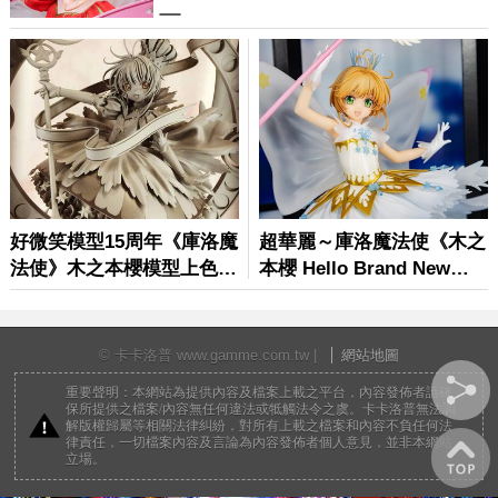
© 卡卡洛普 www.gamme.com.tw |
網站地圖
重要聲明：本網站為提供內容及檔案上載之平台，內容發佈者請確
保所提供之檔案/內容無任何違法或牴觸法令之虞。卡卡洛普無法調
解版權歸屬等相關法律糾紛，對所有上載之檔案和內容不負任何法
律責任，一切檔案內容及言論為內容發佈者個人意見，並非本網站
立場。