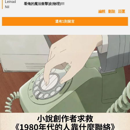
看俺的魔法衝擊波(物理)!!!
編輯
刪除
回覆
還有1則留言