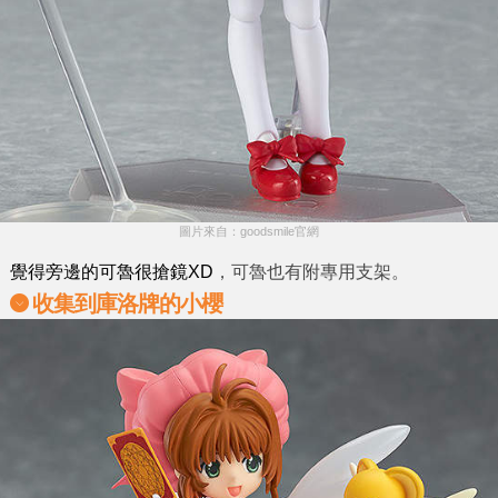
圖片來自：goodsmile官網
覺得旁邊的可魯很搶鏡XD
，可魯也有附專用支架。
收集到庫洛牌的小櫻