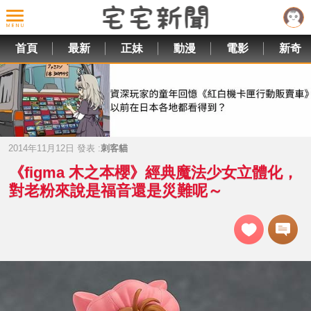
首頁
最新
正妹
動漫
電影
新奇
2014年11月12日 發表 :
刺客貓
《figma 木之本櫻》經典魔法少女立體化，
對老粉來說是福音還是災難呢～