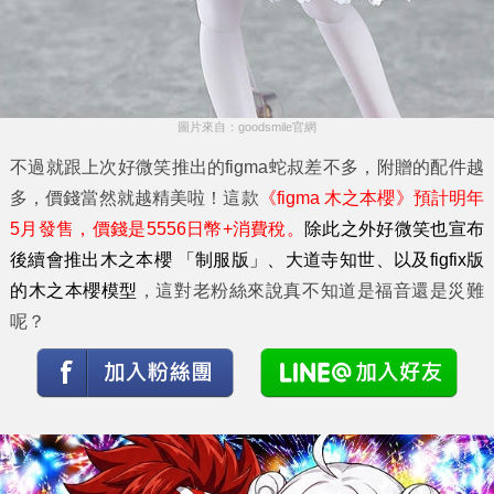
圖片來自：goodsmile官網
不過就跟上次好微笑推出的figma蛇叔差不多，附贈的配件越
多，價錢當然就越精美啦！這款
《figma 木之本櫻》預計明年
5月發售，價錢是5556日幣+消費稅。
除此之外好微笑也宣布
後續會推出木之本櫻 「制服版」、大道寺知世、以及figfix版
的木之本櫻模型
，這對老粉絲來說真不知道是福音還是災難
呢？