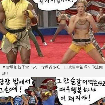
▼當場把筷子拿下來！你覺得多吃一口就更幸福嗎？你這頭
豬！