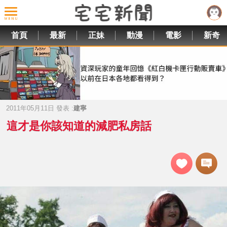
首頁
最新
正妹
動漫
電影
新奇
2011年05月11日 發表 :
建寧
這才是你該知道的減肥私房話