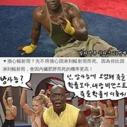
▼擔心幅射雨？先不用擔心因淋到幅射雨而死。因為你比因
淋到幅射雨，會因內臟肥胖而死的機率更高！