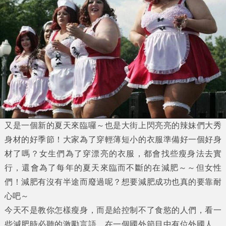
又是一個新的夏天來臨囉～也是大街上閃亮亮的辣妹們大秀
身材的好季節！大家為了穿輕薄短小的衣服準備好一個好身
材了嗎？女生們為了穿漂亮的衣服，都會找些瘦身法去實
行，還會為了每年的夏天來臨而不斷的在減肥～～但女性
們！減肥有沒有半途而廢過呢？想要減肥成功也真的要靠耐
心吧～
今天不是教你怎樣瘦身，而是給控制不了食慾的人們，看一
些減肥時必聽的激勵言語。在一個國外節目中有位外國人，