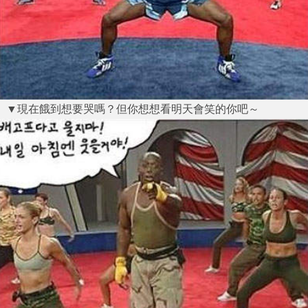
▼現在餓到想要哭嗎？但你想想看明天會笑的你吧～