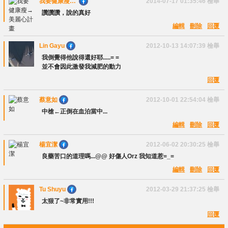
我要健康瘦→
2014-07-17 01:35:46
檢舉
美麗心計畫
讚讚讚，說的真好
編輯
刪除
回覆
Lin Gayu
2012-10-13 14:07:39
檢舉
我倒覺得他說得還好耶.....= =
並不會因此激發我減肥的動力
回覆
蔡意如
2012-10-01 22:54:04
檢舉
中槍←正倒在血泊當中...
編輯
刪除
回覆
楊宜潔
2012-06-02 20:30:25
檢舉
良藥苦口的道理嗎...@@ 好傷人Orz 我知道惹=_=
編輯
刪除
回覆
Tu Shuyu
2012-03-29 21:37:25
檢舉
太狠了~非常實用!!!
回覆