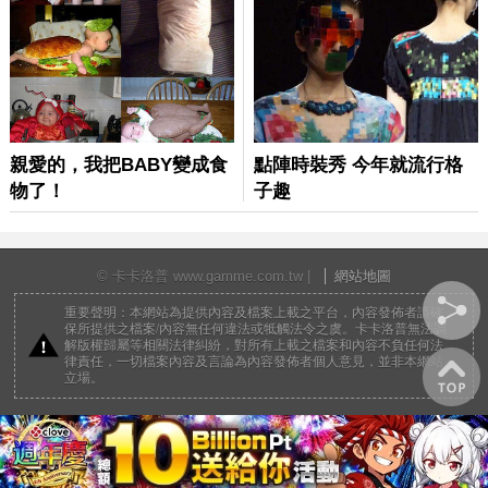
© 卡卡洛普 www.gamme.com.tw |
網站地圖
重要聲明：本網站為提供內容及檔案上載之平台，內容發佈者請確
保所提供之檔案/內容無任何違法或牴觸法令之虞。卡卡洛普無法調
解版權歸屬等相關法律糾紛，對所有上載之檔案和內容不負任何法
律責任，一切檔案內容及言論為內容發佈者個人意見，並非本網站
立場。