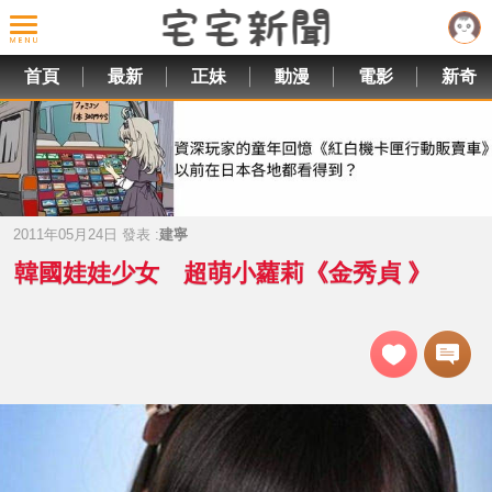
首頁
最新
正妹
動漫
電影
新奇
2011年05月24日 發表 :
建寧
韓國娃娃少女 超萌小蘿莉《金秀貞 》