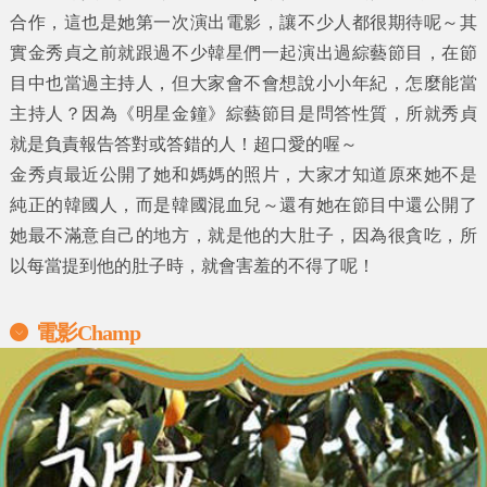
合作，這也是她第一次演出電影，讓不少人都很期待呢～其
實
金秀貞
之前就跟過不少韓星們一起演出過綜藝節目，在節
目中也當過主持人，但大家會不會想說小小年紀，怎麼能當
主持人？因為
《明星金鐘》
綜藝節目是問答性質，所就秀貞
就是負責報告答對或答錯的人！超口愛的喔～
金秀貞
最近公開了她和媽媽的照片，大家才知道原來她不是
純正的韓國人，而是韓國混血兒～還有她在節目中還公開了
她最不滿意自己的地方，就是他的大肚子，因為很貪吃，所
以每當提到他的肚子時，就會害羞的不得了呢！
電影Champ