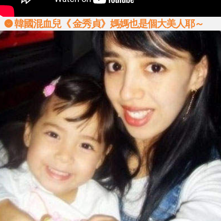
韓國混血兒《 金秀貞》媽媽也是個大美人耶～