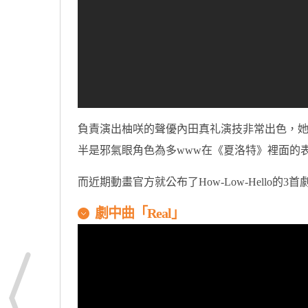
負責演出柚咲的聲優內田真礼演技非常出色，
半是邪氣眼角色為多www在《夏洛特》裡面的
而近期動畫官方就公布了How-Low-Hell
劇中曲「Real」