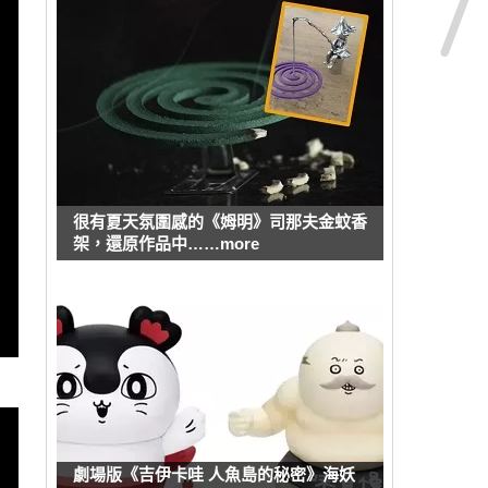
很有夏天氛圍感的《姆明》司那夫金蚊香
架，還原作品中……more
劇場版《吉伊卡哇 人魚島的秘密》海妖