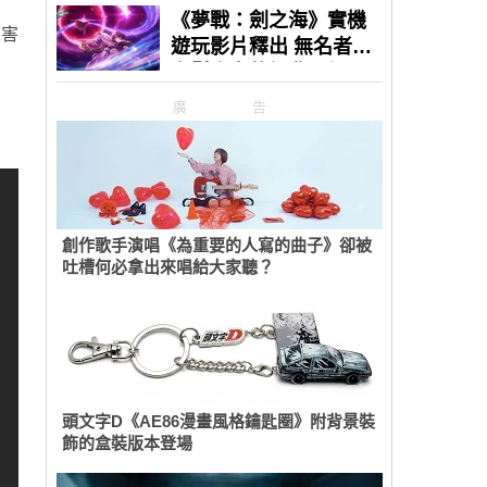
人害
廣告
創作歌手演唱《為重要的人寫的曲子》卻被
吐槽何必拿出來唱給大家聽？
頭文字D《AE86漫畫風格鑰匙圈》附背景裝
飾的盒裝版本登場