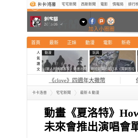
宅宅新聞
西斯新聞
電影
情報局
排行
最新
新奇
正妹
寵物
型男
Kuso
科技
刺客貓
2015.08.04
加入小圈圈
首頁
最新
正妹
動漫
電影
新奇
人
動漫
玩具
氣
讚
《獵人的揍敵客家》動畫出現
韓國鋼彈迷遊日本《買鋼普拉
文
的這個剪影是誰？你是不是忘
塞不進行李箱》網友們集思廣
《clove》四週年大撒幣
記還有這號人物了
益提供解方了……
&
卡卡洛普
宅宅新聞
最新
動漫
動畫《夏洛特》How-
未來會推出演唱會