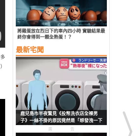
將雞蛋放在烈日下的車內四小時 實驗結果最
終你會得到一顆全熟蛋！？
最新宅聞
象多
w）
。
鹿兒島市半夜驚見《投幣洗衣店全裸男
子》一絲不掛的原因竟然是「想發洩一下
壓力」？
廣告