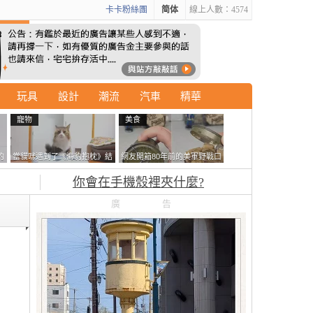
卡卡粉絲團
简体
線上人數：4574
玩具
設計
潮流
汽車
精華
寵物
美食
的
當貓咪遇到了《海豹抱枕》結
網友開箱80年前的美軍野戰口
拿
果玩了10天後，海豹一整個走
糧 罐頭本身保存良好，但裡
你會在手機殼裡夾什麼?
鐘笑翻網友
面的味道...
廣告