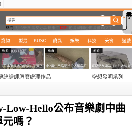
榜
動漫
美食
詭異
娛樂
汽車
電影
遊戲
設計
玩具
潮流
精華
熱門:
打卡美食
網友分享
珍事件
歐派
動漫
韓國恐怖漫畫
顏文字
排行榜
寵物
型男
KUSO
詭異
娛樂
科技
美食
遊戲
新奇
新奇
新奇
《日本軍武迷的煩惱》子彈空
小2男生用路邊撿的木棍與石
資深網友議論《磁片收納盒
盒在日本超級貴 美國網友直
頭做成了《石斧》馬麻打開書
鎖有什麼用》想偷的話整盒
傳統繪師怎麼處理作品
空想發明系列
接一大箱寄給他了
包嚇一跳怎麼會有這種東
走不就好了嗎？
西！？
Low-Hello公布音樂劇中曲
單元嗎？