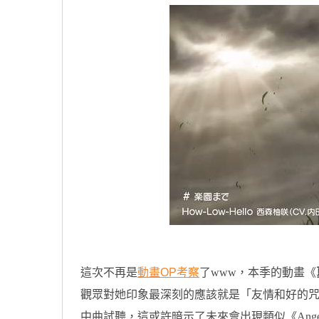
這次不再是
動畫OP考察
了www，本季的動畫《
觀眾對她印象最深刻的應該就是「友情和好的咒語」了
中曲試聽，這或許暗示了未來會出現類似《Angel 