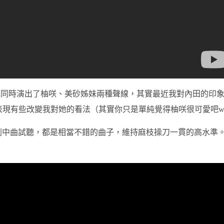
她同時演出了柚咲、美砂姊妹兩種聲線，其實最近我對內田的印
表現有些改變我對她的看法（其實你只是單純覺得柚咲很可愛吧
o的3首劇中曲試聽，都是相當不錯的曲子，維持麻枝操刀一貫的高水準