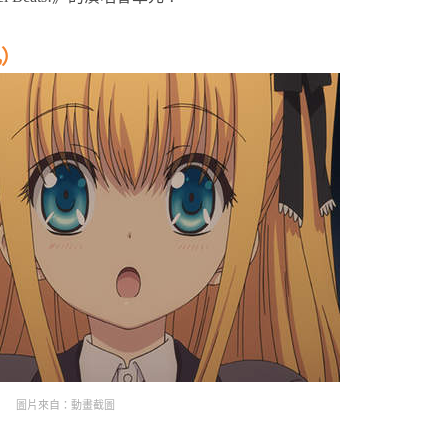
礼）
圖片來自：動畫截圖