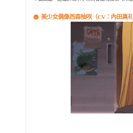
美少女偶像西森柚咲（CV：內田真