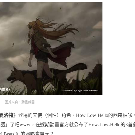
圖片來自：動畫截圖
夏洛特
》登場的天使（個性）角色、How-Low-Hello的西森柚咲
吧www，在近期動畫官方就公布了How-Low-Hello的3首
Beats!》的演唱會單元？