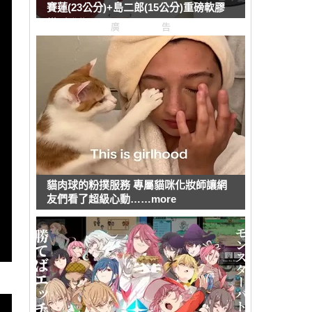
賽蓮(23公分)+島二郎(15公分)重磅軟膠
模型發售
廣告
貓肉球的粉撲服務 專屬貓咪化妝師讓網
友們看了超級心動……more