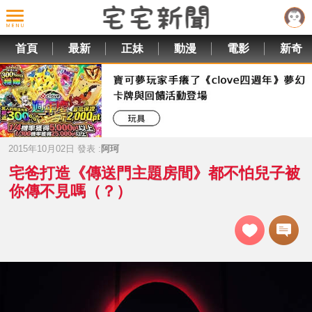
首頁
最新
正妹
動漫
電影
新奇
2015年10月02日 發表 :
阿珂
宅爸打造《傳送門主題房間》都不怕兒子被
你傳不見嗎（？）