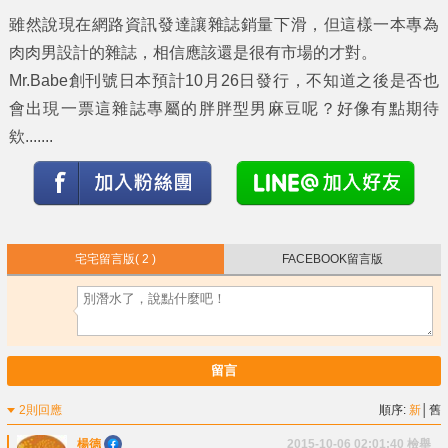
雖然說現在網路資訊發達讓雜誌銷量下滑，但這樣一本專為
肉肉男設計的雜誌，相信應該還是很有市場的才對。
Mr.Babe創刊號日本預計10月26日發行，不知道之後是否也
會出現一票這雜誌專屬的胖胖型男麻豆呢？好像有點期待
欸.......
宅宅留言版
( 2 )
FACEBOOK留言版
留言
2則回應
順序:
新
│
舊
楊德
2015-10-06 02:01:40
檢舉