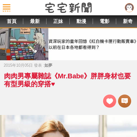
首頁
最新
正妹
動漫
電影
新奇
2015年10月05日 發表 :
如夢
肉肉男專屬雜誌《Mr.Babe》胖胖身材也要
有型男級的穿搭♥