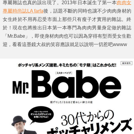
專屬雜誌
也真的該出現了。2013年日本誕生了第一本
肉肉女
專屬時尚誌LA farfa
後，話題不斷的同時也讓不少肉肉身材的
女生終於不用再忍受市面上那些只有瘦子才實用的雜誌。終
於！現在也將推出日本第一本專門為
肉肉男
量身定做的雜誌
「
Mr.Babe
」，即使身材肉肉也可以因為穿得有型而受女生歡
迎，看看這墨鏡大叔的笑容應該就足以說明一切惹吧wwww