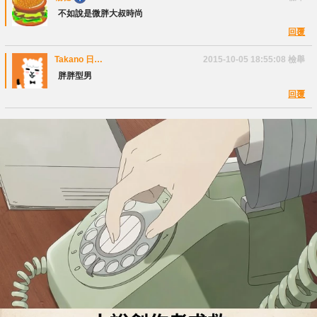
不如說是微胖大叔時尚
回覆
Takano 日本
2015-10-05 18:55:08
檢舉
代購
胖胖型男
回覆