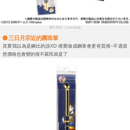
圖片來自：p-bandai.jp
三日月宗近的圓珠筆
其實我以為是鋼比的說XD 感覺做成鋼筆會更有質感~不過當
然價格也會變的很不親民就是了