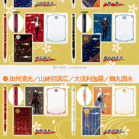
圖片來自：p-bandai.jp
加州清光／山姥切国広／大倶利伽羅／鶴丸国永