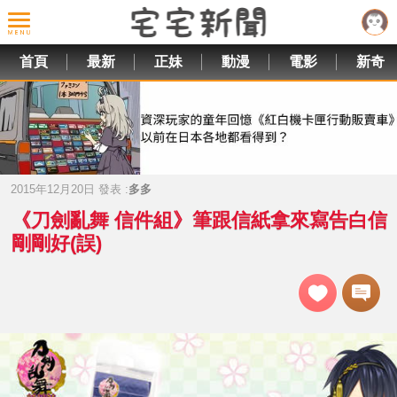
首頁
最新
正妹
動漫
電影
新奇
2015年12月20日 發表 :
多多
《刀劍亂舞 信件組》筆跟信紙拿來寫告白信
剛剛好(誤)