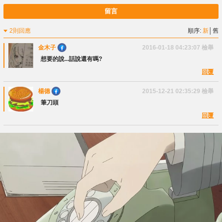
留言
2則回應
順序:
新
│
舊
金木子
2016-01-18 04:23:07
檢舉
想要的說...話說還有嗎?
回覆
楊德
2015-12-21 02:35:29
檢舉
筆刀頭
回覆