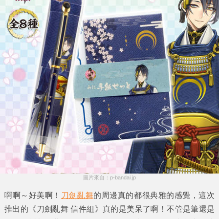
圖片來自：p-bandai.jp
啊啊～好美啊！
刀劍亂舞
的周邊真的都很典雅的感覺，這次
推出的《
刀劍亂舞 信件組
》真的是美呆了啊！不管是筆還是