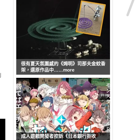
很有夏天氛圍感的《姆明》司那夫金蚊香
架，還原作品中……more
到
成人遊戲開發者控訴《日本銀行拒收