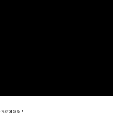
會這麼可愛啊！