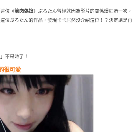
為這位《
筋肉偽娘
》ぷろたん曾經就因為影片的關係爆紅過一次
了這位ぷろたん的作品，發現卡卡居然沒介紹這位！？決定還是
他」不是她了！
的很可愛