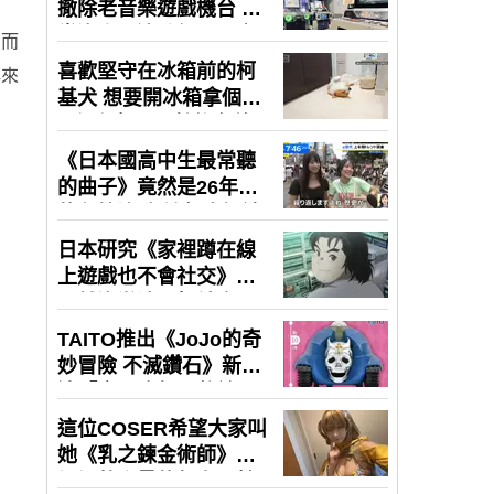
，而
再來