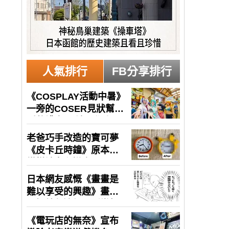
人氣排行
FB分享排行