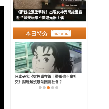
《斯普拉遁塗擊隊》出現女神異聞錄荒霸
吐？歐美玩家不識遮光器土偶
2026.08.07