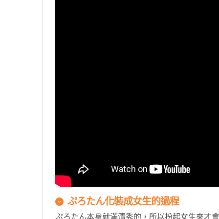
ぷろたん化裝成女生的過程
ぷろたん本身就滿清秀的，所以扮起女生來才