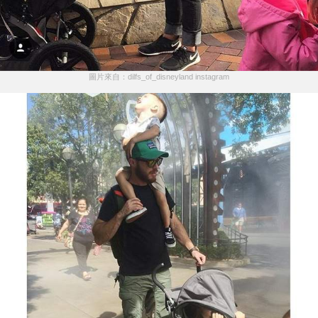
圖片來自：dilfs_of_disneyland instagram