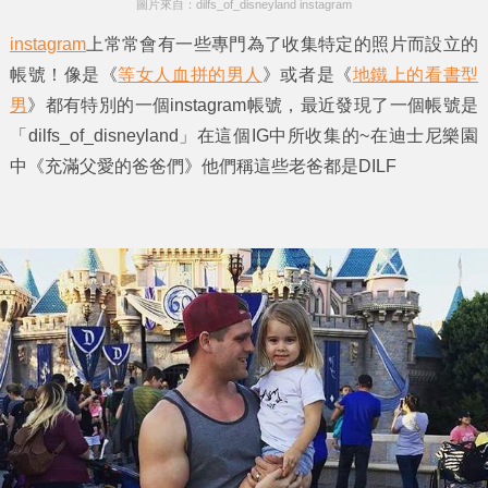
圖片來自：dilfs_of_disneyland instagram
instagram
上常常會有一些專門為了收集特定的照片而設立的
帳號！像是《
等女人血拼的男人
》或者是《
地鐵上的看書型
男
》都有特別的一個instagram帳號，最近發現了一個帳號是
「dilfs_of_disneyland」在這個IG中所收集的~在迪士尼樂園
中《
充滿父愛的爸爸們
》他們稱這些老爸都是DILF