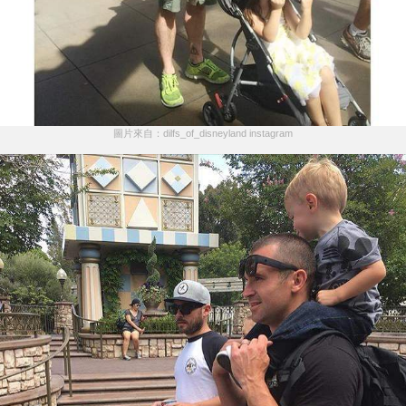
圖片來自：dilfs_of_disneyland instagram