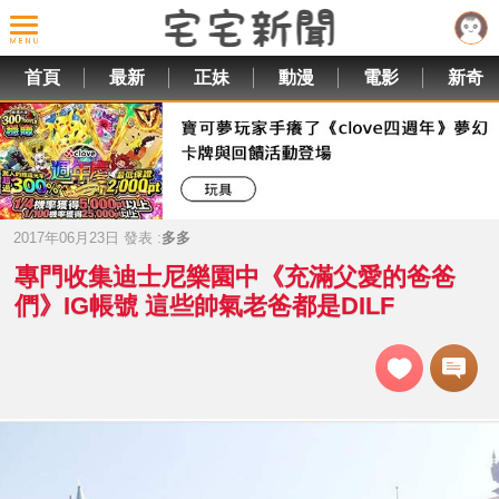
首頁
最新
正妹
動漫
電影
新奇
2017年06月23日 發表 :
多多
專門收集迪士尼樂園中《充滿父愛的爸爸
們》IG帳號 這些帥氣老爸都是DILF