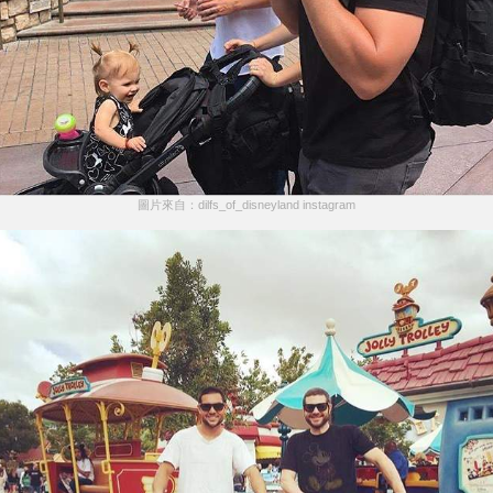
圖片來自：dilfs_of_disneyland instagram