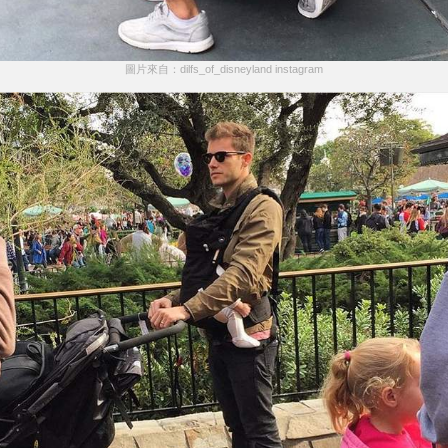
圖片來自：dilfs_of_disneyland instagram