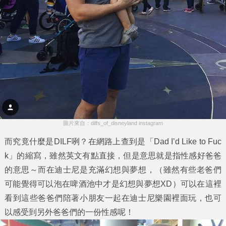
圖片來自：dilfs_of_disneyland instagram
而究竟什麼是DILF咧？在網路上查到是「Dad I’d Like to Fuc
k」的縮寫，雖然英文有點直接，但是意思就是指性感好爸爸
的意思～而在迪士尼是充滿幻想與夢想，（雖然有些老爸們
可能覺得可以泡在啤酒池中才是幻想與夢想XD）可以在這裡
看到這些爸爸們陪著小朋友一起在迪士尼樂園裡面玩，也可
以感受到另外爸爸們的一份性感呢！