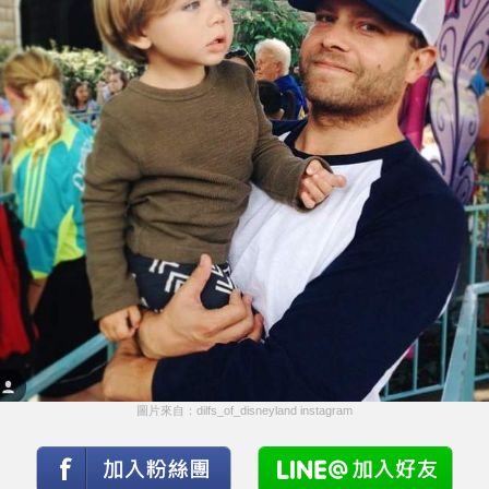
圖片來自：dilfs_of_disneyland instagram