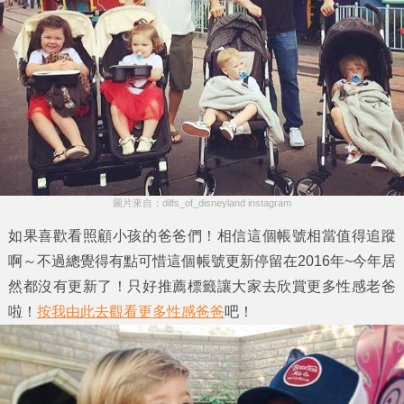
圖片來自：dilfs_of_disneyland instagram
如果喜歡看照顧小孩的爸爸們！相信這個帳號相當值得追蹤
啊～不過總覺得有點可惜這個帳號更新停留在2016年~今年居
然都沒有更新了！只好推薦標籤讓大家去欣賞更多性感老爸
啦！
按我由此去觀看更多性感爸爸
吧！