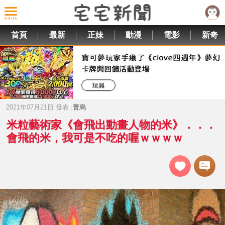
首頁
最新
正妹
動漫
電影
新奇
2021年07月21日 發表 :
普烏
米粒藝術家《會飛出動畫人物的米》．．．
會飛的米，我可是不吃的喔ｗｗｗｗ