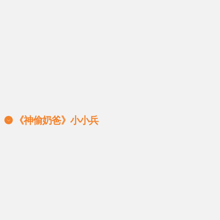
《神偷奶爸》小小兵