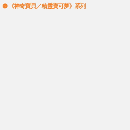
《神奇寶貝／精靈寶可夢》系列