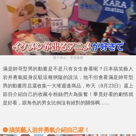
圖片來自：電視截圖
滿是
帥哥型男
的動畫是不是只有女生會看呢？日本搞笑藝人
岩井勇氣
挺身反駁這種狹隘的說法，他不但會看滿是帥哥型
男的動畫而且還收集一大堆週邊商品，昨天（9月23日）還上
節目介紹自己的收藏令粉絲們大為振奮！畢竟好看的劇情就
是好看，跟角色的男女比例沒有絕對的關係啊……
搞笑藝人
岩井勇氣介紹自己家！