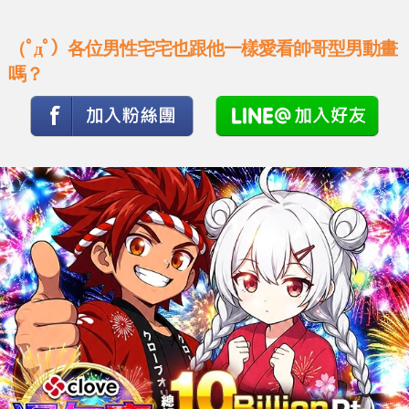
（ﾟдﾟ）各位男性宅宅也跟他一樣愛看帥哥型男動畫
嗎？