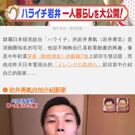
圖片來自：電視截圖
隸屬日本搞笑組合
「ハライチ」
的
岩井勇氣
（岩井勇気）是
演藝圈知名的宅宅，他從不掩飾自己喜歡看動畫的興趣，像
是今年初還
穿著《動物朋友》的藪貓T恤
上節目引發話題，而
他在昨天日本電視台的
「メレンゲの気持ち」
節目當中介紹
自己的新家……
岩井勇氣
自拍介紹新家