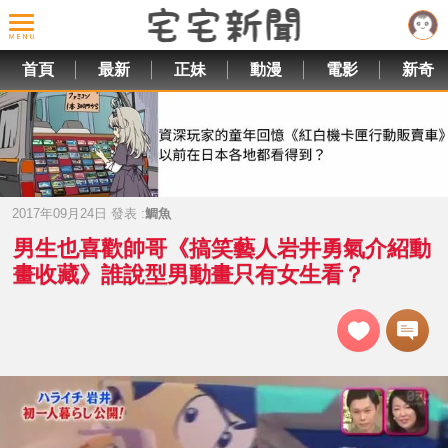
首頁
最新
正妹
動漫
電影
新奇
2017年09月24日 發表 :
鯛魚
男生也喜歡帥哥《搞笑藝人岩井勇氣介紹動
畫收藏》誰說型男動畫只有女生看？