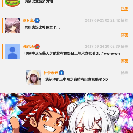
價錢便宜勝於鬼地
回覆
深月嵐
2017-09-25 02:21:42
檢舉
房租應該比較便宜吧…
回覆
黃詩涵
2017-09-24 20:02:39
檢舉
印象中這個藝人之前就有在節目上坦承喜歡看BL了wwwwww
回覆
神奈未来
檢舉
我記得他上中居之窗時有說喜歡動漫 XD