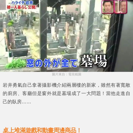
圖片來自：電視截圖
岩井勇氣
自己拿著攝影機介紹兩層樓的新家，雖然有著寬敞
的廚房、客廳但是窗外就是墓場成了一大問題！當他走進自
己的臥房……
桌上堆滿遊戲和動畫周邊商品！