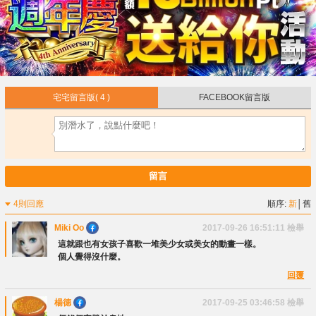
宅宅留言版
( 4 )
FACEBOOK留言版
留言
4則回應
順序:
新
│
舊
Miki Oo
2017-09-26 16:51:11
檢舉
這就跟也有女孩子喜歡一堆美少女或美女的動畫一樣。
個人覺得沒什麼。
回覆
楊德
2017-09-25 03:46:58
檢舉