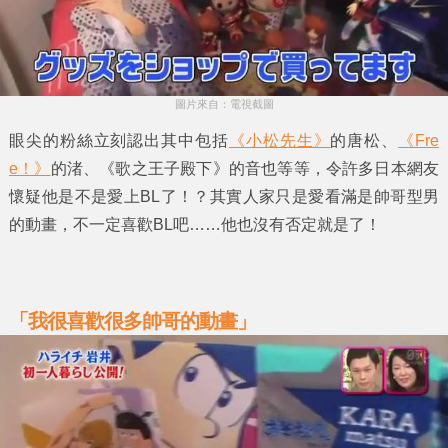
圖片來自：電視截圖
眼尖的粉絲立刻認出其中包括
《小松先生》
的
唐松
、
《Fre
e！》
的
渚
、
《歌之王子殿下》
的
音也
等等，令許多日本網友
懷疑他是不是愛上
BL
了！？其實人家只是愛看滿是帥哥型男
的動畫，不一定喜歡
BL
吧……他也沒有否定就是了！
「我很喜歡很多帥哥的動畫」