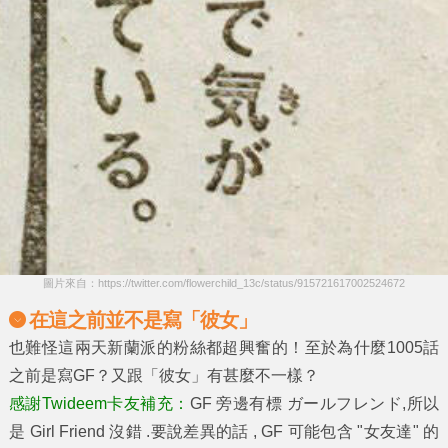
圖片來自：https://twitter.com/flowerchild_13c/status/915721617002524672
在這之前並不是寫「彼女」
也難怪這兩天新蘭派的粉絲都超興奮的！至於為什麼1005話
之前是寫GF？又跟「彼女」有甚麼不一樣？
感謝Twideem卡友補充：
GF 旁邊有標 ガールフレンド,所以
是 Girl Friend 沒錯 .要說差異的話 , GF 可能包含 "女友達" 的