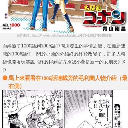
圖片來自：https://twitter.com/korobuka/status/893492022799159296
而經過了1000話到1005話中間所發生的事情之後，在最新連
載的1006話中，關於小蘭的介紹終於終於改變了，許多人粉
絲也開著玩笑說《
終於得到官方承認小蘭是新一的女朋友
》X
D
馬上來看看在1006話連載旁的毛利蘭人物介紹（最
右側）