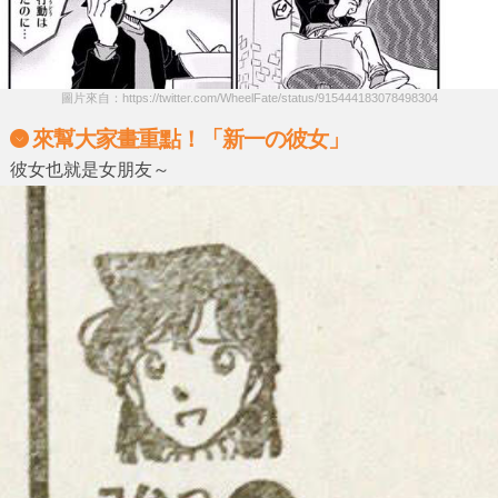
圖片來自：https://twitter.com/WheelFate/status/915444183078498304
來幫大家畫重點！「新一の彼女」
彼女也就是女朋友～