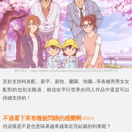
圖片來自：https://twitter.com/kanaluvmitsu/status/911728102148939776
至於支持柯灰配、新平、新快、蘭園、快蘭...等各種男男女女
配對的也別太難過，相信在平行世界的同人作品中還是可以
持續支持的！
不過看下來有種被閃瞎的感覺啊>/////<
但這樣是不是也意味著越來越靠近完結篇的到來呢？