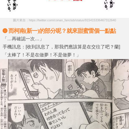
圖片來自：https://twitter.com/conan_fanclub/status/915415336467312640
而柯南(新一)的部分呢？就來甜蜜雷個一點點
「…再確認一次…」
手機訊息：[收到訊息了，那我們應該算是在交往了吧？蘭]
「太棒了！不是在做夢！不是做夢！」