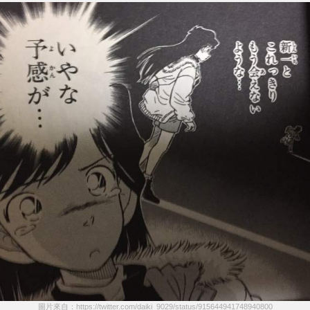
圖片來自：https://twitter.com/daiki_9029/status/915644941748940800