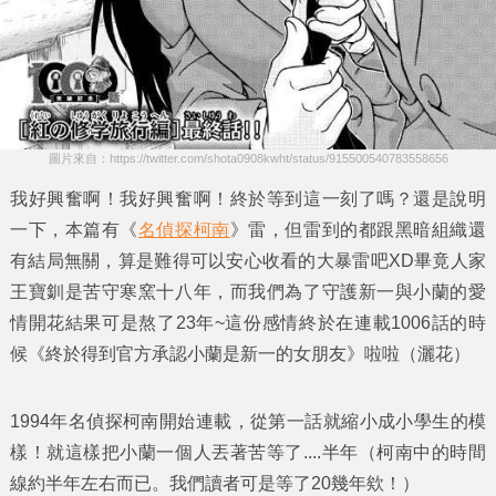
圖片來自：https://twitter.com/shota0908kwht/status/915500540783558656
我好興奮啊！我好興奮啊！終於等到這一刻了嗎？還是說明
一下，本篇有《
名偵探柯南
》雷，但雷到的都跟黑暗組織還
有結局無關，算是難得可以安心收看的大暴雷吧XD畢竟人家
王寶釧是苦守寒窯十八年，而我們為了守護新一與小蘭的愛
情開花結果可是熬了23年~這份感情終於在連載1006話的時
候《
終於得到官方承認小蘭是新一的女朋友
》啦啦（灑花）
1994年名偵探柯南開始連載，從第一話就縮小成小學生的模
樣！就這樣把小蘭一個人丟著苦等了....半年（柯南中的時間
線約半年左右而已。我們讀者可是等了20幾年欸！）