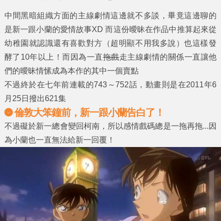
中間黑暗組織方面的主線劇情這邊就不多談，畢竟這邊聊的
是新一跟小蘭的愛情故事XD 而這份曖昧在作品中推算起來從
幼稚園就認識還有喜歡對方（超明顯不用我多說）也這樣發
酵了10年以上！而因為一直
拖戲
走主線劇情的關係一直讓他
們的曖昧情愫成為本作的其中一個賣點
不過終於在七年前連載的743～752話，動畫則是在2011年6
月25日撥出621集
倫敦大笨鐘前，新一跟小蘭告白了！
不過礙於新一總會變回柯南，所以感情戲碼總是一拖再拖...因
為小蘭也一直無法給新一回覆！