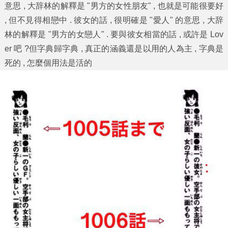
意思 , 大辞林的解釋是 "男方的女性朋友" , 也就是可能很要好
, 但不見得相戀中 . 彼女的話 , 很明確是 "愛人" 的意思 , 大辞
林的解釋是 "男方的女戀人" . 要與彼女相當的話 , 或許是 Lov
er 吧 ?但字典歸字典 , 真正的涵義還是以用的人為主 , 字典是
死的 , 怎麼個用法是活的