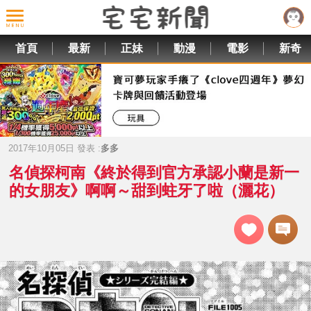
首頁
最新
正妹
動漫
電影
新奇
2017年10月05日 發表 :
多多
名偵探柯南《終於得到官方承認小蘭是新一
的女朋友》啊啊～甜到蛀牙了啦（灑花）