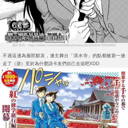
圖片來自：https://twitter.com/shota0908kwht/status/915500540783558656
不過這邊為服部默哀，連主舞台「清水寺」的點都被新一搶
走了（淚）至於為什麼請卡友們自己去追吧XDD