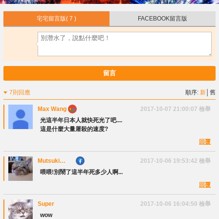
宅宅留言版
( 7 )
FACEBOOK留言版
留言
7則回應
順序:
新
│
舊
Max Wang
2017-10-07 21:00:07
檢舉
光這半年日本人就快死光了吧....
這是什麼大量屠殺的速度?
回覆
Mutsuki
2017-10-06 19:53:42
檢舉
Kanna
喂喂!別鬧了這半年死多少人啊...
回覆
Super
2017-10-06 16:04:50
檢舉
wow