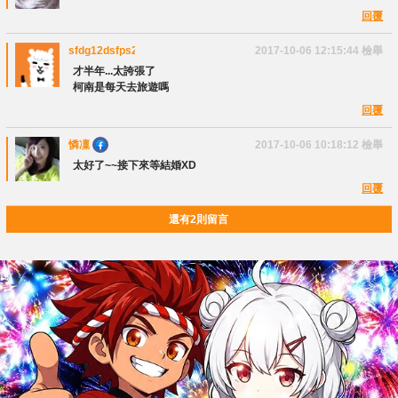
回覆
sfdg12dsfps21
2017-10-06 12:15:44
檢舉
才半年...太誇張了
柯南是每天去旅遊嗎
回覆
憐凜
2017-10-06 10:18:12
檢舉
太好了~~接下來等結婚XD
回覆
還有2則留言