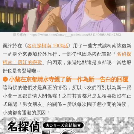
圖片來自：https://twitter.com/Conan___pooh/status/881140698489147393
而終於在《
名偵探柯南 1000話
》用了一些方式讓柯南恢復新
一的身分來參加校外旅行，一部份也因為搭配電影「
名偵探
柯南：唐紅的戀歌
」的因素，旅遊地點還是京都呢！當然服
部也是會登場啦～
小蘭在京都清水寺親了新一作為新一告白的回覆
這時候的他們才是真正的情侶，所以卡友們可別以為新一跟
小蘭一直都是情人關係喔！之前其實都只是互相喜歡沒有正
式確認「男女朋友」的關係～所以每次園子虧小蘭的時候，
小蘭都會迴避的原因！