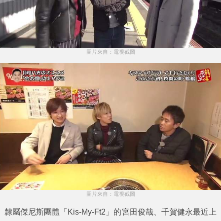
圖片來自：電視截圖
圖片來自：電視截圖
隸屬傑尼斯團體
「Kis-My-Ft2」
的
宮田俊哉
、
千賀健永
最近上