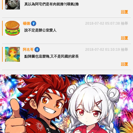
真以為阿宅們是有肉就擼?(嘆氣(擼
回覆
楊德
2018-07-02 05:07:38
檢舉
說不定是辦公室愛人
回覆
阿名哥
2018-07-02 01:10:19
檢舉
點陣圖也這麼嗨,又不是民國的家長
回覆