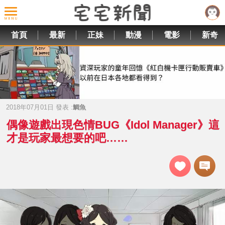
首頁
最新
正妹
動漫
電影
新奇
2018年07月01日 發表 :
鯛魚
偶像遊戲出現色情BUG《Idol Manager》這
才是玩家最想要的吧……