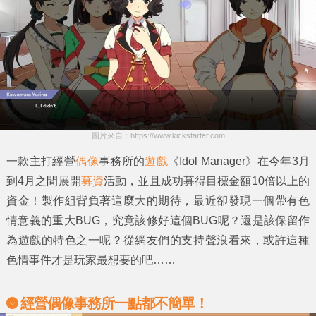
圖片來自：https://www.kickstarter.com
一款主打
經營
偶像
事務所
的
遊戲
《Idol Manager》
在今年3月
到4月之間展開
募資
活動，並且成功募得目標金額
10倍以上
的
資金！製作組背負著這麼大的期待，最近卻發現一個
帶有色
情意義的重大BUG
，究竟該修好這個BUG呢？還是該保留作
為遊戲的特色之一呢？從網友們的支持聲浪看來，或許這種
色情事件才是玩家最想要的吧……
經營偶像事務所一點都不簡單！