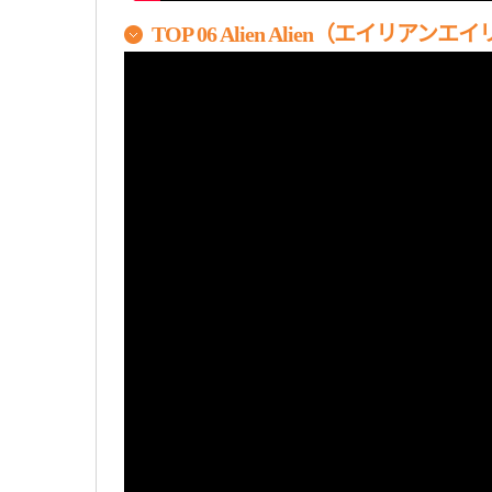
TOP 06 Alien Alien（エイリアン