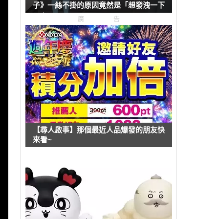
子》一絲不掛的原因竟然是「想發洩一下
壓力」？
廣告
【尋人啟事】那個最近人品爆發的朋友快
來看~