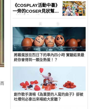
廣告
將雞蛋放在烈日下的車內四小時 實驗結果最
終你會得到一顆全熟蛋！？
，而
創作歌手演唱《為重要的人寫的曲子》卻被
吐槽何必拿出來唱給大家聽？