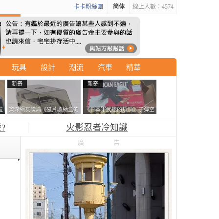
卡卡粉絲團
简体
線上人數：4574
玩具
設計
潮流
汽車
精華
新奇
新奇
拉
資深網友議論《磁片收納盒的
《日本軍武迷的煩惱》子彈空
廣
鎖有什麼用》想偷的話整盒拿
盒在日本超級貴 美國網友直
?
火影忍者冷知識
走不就好了嗎？
接一大箱寄給他了
廣告