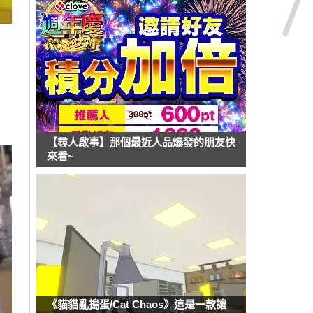
【尋人啟事】那個最近人品爆發的朋友快
來看~
《貓貓亂搗蛋/Cat Chaos》這是一款讓