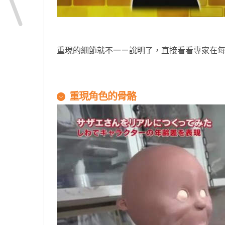
重現的細節就不一ㄧ說明了，直接看看專家在
重現角色的骨骼