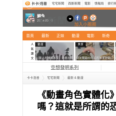
宅宅新聞
西斯新聞
電影
情報局
排行
最新
新奇
正妹
寵物
型男
Kuso
科技
鯛魚
2019.03.27
加入小圈圈
首頁
最新
正妹
動漫
電影
新奇
人
動漫
美食
氣
讚
《獵人的揍敵客家》動畫出現
網友開箱80年前的美軍野戰口
文
的這個剪影是誰？你是不是忘
糧 罐頭本身保存良好，但裡
空想發明系列
記還有這號人物了
面的味道...
&
卡卡洛普
宅宅新聞
最新
動漫
《動畫角色實體化
嗎？這就是所謂的