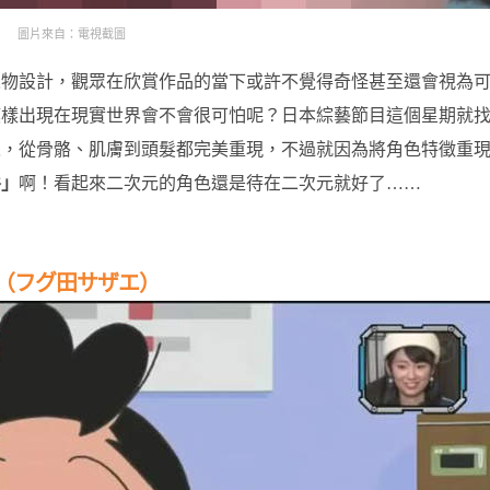
圖片來自：電視截圖
人物設計，觀眾在欣賞作品的當下或許不覺得奇怪甚至還會視為
模樣出現在現實世界會不會很可怕呢？日本綜藝節目這個星期就
像，從骨骼、肌膚到頭髮都完美重現，不過就因為將角色特徵重
谷」
啊！看起來二次元的角色還是待在二次元就好了……
（フグ田サザエ）