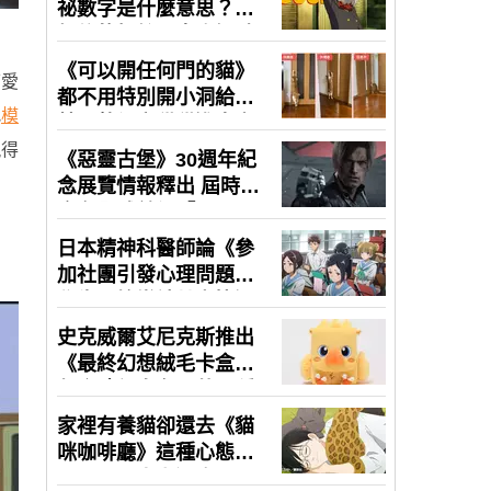
可愛
找
模
現得