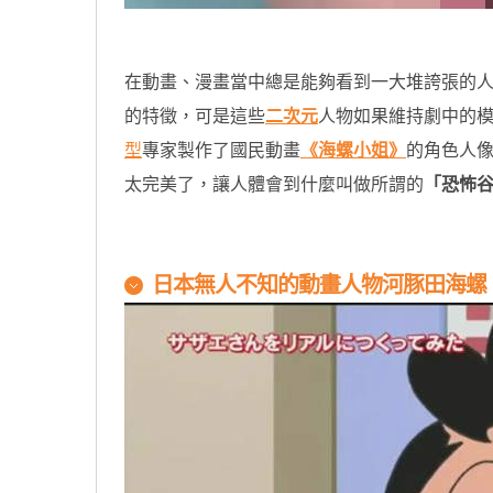
在動畫、漫畫當中總是能夠看到一大堆誇張的
的特徵，可是這些
二次元
人物如果維持劇中的
型
專家製作了國民動畫
《海螺小姐》
的角色人
太完美了，讓人體會到什麼叫做所謂的
「恐怖
原汁原味的內容在這裡
日本無人不知的動畫人物河豚田海螺