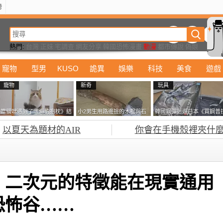
榜
動漫
美食
詭異
娛樂
汽車
電影
遊戲
設計
玩具
潮流
精華
熱門:
台灣
正妹
宅調查
網友分享
韓國恐怖漫畫
動漫
都市傳說
偽娘
寵物
型男
KUSO
詭異
娛樂
科技
美食
遊戲
寵物
新奇
玩具
當貓咪遇到了《海豹抱枕》結
小2男生用路邊撿的木棍與石
韓國鋼彈迷遊日本《買鋼普
果玩了10天後，海豹一整個走
頭做成了《石斧》馬麻打開書
塞不進行李箱》網友們集思
以夏天為題材的AIR
你會在手機殼裡夾什麼
鐘笑翻網友
包嚇一跳怎麼會有這種東
益提供解方了……
西！？
》二次元的特徵能在現實通用
恐怖谷……