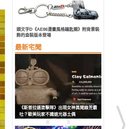
頭文字D《AE86漫畫風格鑰匙圈》附背景裝
飾的盒裝版本登場
最新宅聞
《斯普拉遁塗擊隊》出現女神異聞錄荒霸
吐？歐美玩家不識遮光器土偶
廣告