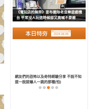
《電玩店的無奈》宣布撤除老音樂遊戲機
台 平常沒人玩這時候卻又高喊不要撤
2026.08.06